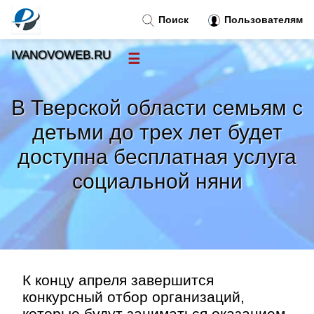
Поиск
Пользователям
IVANOVOWEB.RU
☰
Новости
»
В Тверской области семьям с
Тренды новостей
»
детьми до трех лет будет
доступна бесплатная услуга
Рубрики
»
социальной няни
Правила
»
Контакт
»
К концу апреля завершится
конкурсный отбор организаций,
которые будут заниматься оказанием