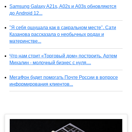
Samsung Galaxy A21s, A02s и A03s обновляются
до Android 12...
"Я себя ощущала как в сакральном месте". Сати
Казанова рассказала о необычных родах и
материнстве...
Что нам стоит «Торговый дом» построить. Артем
Михалин - молочный бизнес с нуля....
МегаФон будет помогать Почте России в вопросе
информирования клиентов...