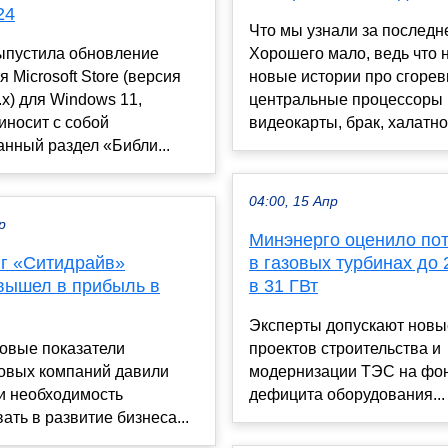
24
Что мы узнали за последн
выпустила обновление
Хорошего мало, ведь что н
 Microsoft Store (версия
новые истории про сгоре
.x) для Windows 11,
центральные процессоры 
иносит с собой
видеокарты, брак, халатнос
нный раздел «Библи...
04:00, 15 Апр
р
Минэнерго оценило по
г «Ситидрайв»
в газовых турбинах до 
вышел в прибыль в
в 31 ГВт
Эксперты допускают новы
овые показатели
проектов строительства и
овых компаний давили
модернизации ТЭС на фо
и необходимость
дефицита оборудования...
ать в развитие бизнеса...