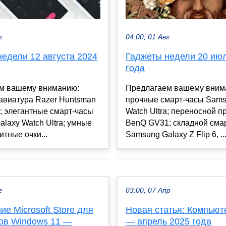
04:00, 01 Авг
г
Гаджеты недели 20 ию
едели 12 августа 2024
года
Предлагаем вашему вним
м вашему вниманию:
прочные смарт-часы Sams
авиатура Razer Huntsman
Watch Ultra; переносной п
; элегантные смарт-часы
BenQ GV31; складной сма
laxy Watch Ultra; умные
Samsung Galaxy Z Flip 6, ..
тные очки...
г
03:00, 07 Апр
е Microsoft Store для
Новая статья: Компьют
ов Windows 11 —
— апрель 2025 года