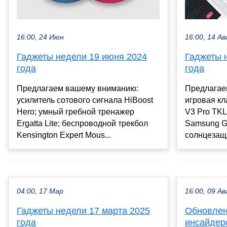
16:00, 24 Июн
16:00, 14 Ав
Гаджеты недели 19 июня 2024
Гаджеты н
года
года
Предлагаем вашему вниманию:
Предлагае
усилитель сотового сигнала HiBoost
игровая кл
Hero; умный гребной тренажер
V3 Pro TKL
Ergatta Lite; беспроводной трекбол
Samsung Ga
Kensington Expert Mous...
солнцезащи
04:00, 17 Мар
16:00, 09 Ав
Гаджеты недели 17 марта 2025
Обновлени
года
инсайдер