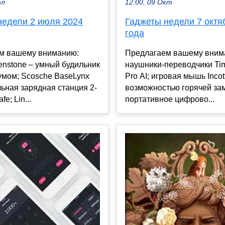
12:00, 09 Окт
юл
Гаджеты недели 7 октя
недели 2 июля 2024
года
Предлагаем вашему вним
м вашему вниманию:
наушники-переводчики Tim
enstone – умный будильник
Pro AI; игровая мышь Incot
умом; Scosche BaseLynx
возможностью горячей за
льная зарядная станция 2-
портативное цифрово...
e; Lin...