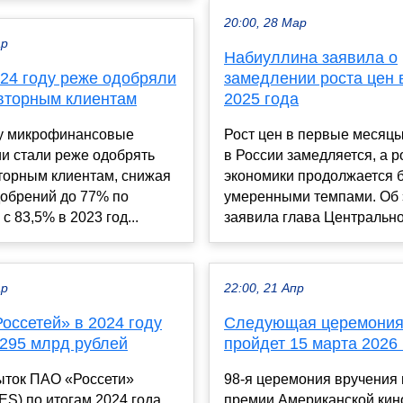
20:00, 28 Мар
ар
Набиуллина заявила о
24 году реже одобряли
замедлении роста цен 
вторным клиентам
2025 года
ду микрофинансовые
Рост цен в первые месяцы
и стали реже одобрять
в России замедляется, а р
торным клиентам, снижая
экономики продолжается 
добрений до 77% по
умеренными темпами. Об 
с 83,5% в 2023 год...
заявила глава Центральног
ар
22:00, 21 Апр
оссетей» в 2024 году
Следующая церемония
 295 млрд рублей
пройдет 15 марта 2026
ыток ПАО «Россети»
98-я церемония вручения 
S) по итогам 2024 года
премии Американской ки