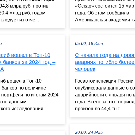
94,8 млрд руб. против
«Оскар» состоится 15 мар
0,4 млрд руб. годом
года. Об этом сообщила
следует из отче...
Американская академия ки
р
05:00, 16 Июн
лсиб вошел в Топ-10
С начала года на дорог
 банков за 2024 год –
авариях погибло более 
РА
человек
иб вошел в Топ-10
Госавтоинспекция России
 банков по величине
опубликовала данные о с
 портфеля по итогам 2024
аварийности с января по 
асно данным
года. Всего за этот период
ского исследования
произошло 44,4 тыс....
20:00, 24 Май