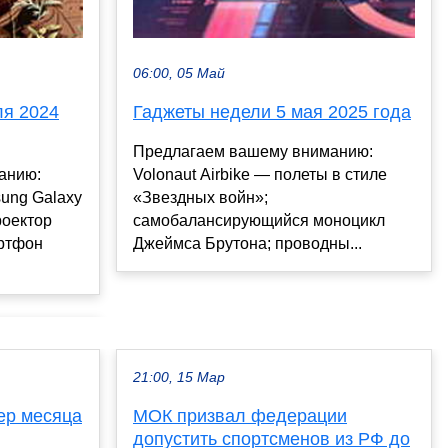
06:00, 05 Май
ля 2024
Гаджеты недели 5 мая 2025 года
Предлагаем вашему вниманию:
анию:
Volonaut Airbike — полеты в стиле
ung Galaxy
«Звездных войн»;
роектор
самобалансирующийся моноцикл
ртфон
Джеймса Брутона; проводны...
.
21:00, 15 Мар
ер месяца
МОК призвал федерации
допустить спортсменов из РФ до