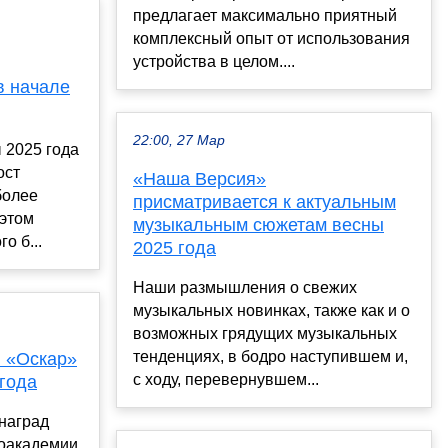
предлагает максимально приятный
комплексный опыт от использования
устройства в целом....
в начале
22:00, 27 Мар
 2025 года
ост
«Наша Версия»
более
присматривается к актуальным
этом
музыкальным сюжетам весны
о б...
2025 года
Наши размышления о свежих
музыкальных новинках, также как и о
возможных грядущих музыкальных
тенденциях, в бодро наступившем и,
 «Оскар»
с ходу, перевернувшем...
 года
наград
ноакадемии