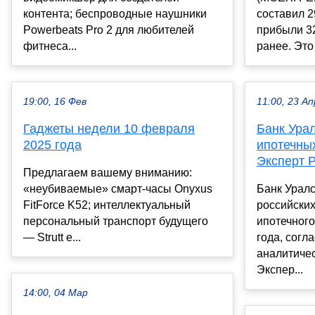
контента; беспроводные наушники
составил 2
Powerbeats Pro 2 для любителей
прибыли 32
фитнеса...
ранее. Это 
19:00, 16 Фев
11:00, 23 Ап
Гаджеты недели 10 февраля
Банк Ура
2025 года
ипотечных
Эксперт 
Предлагаем вашему вниманию:
«неубиваемые» смарт-часы Onyxus
Банк Уралс
FitForce K52; интеллектуальный
российских
персональный транспорт будущего
ипотечного
— Strutt e...
года, согл
аналитиче
Экспер...
14:00, 04 Мар