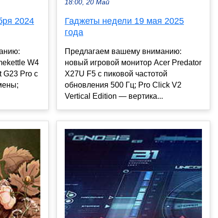
18:00, 20 Май
бря 2024
Гаджеты недели 19 мая 2025
года
анию:
Предлагаем вашему вниманию:
ekettle W4
новый игровой монитор Acer Predator
t G23 Pro с
X27U F5 с пиковой частотой
мены;
обновления 500 Гц; Pro Click V2
Vertical Edition — вертика...