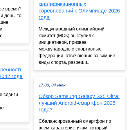
квалификационных
ее время?
соревнований к Олимпиаде 2026
и день, то
года
вшие
и
Международный олимпийский
...
комитет (МОК) выступил с
инициативой, призвав
международные спортивные
федерации, отвечающие за зимние
виды спорта, разреши...
требность
2042 года
17:00, 04 Июн
е сдвиги
Обзор Samsung Galaxy S25 Ultra:
лучший Android-смартфон 2025
не
года?
Сбалансированный смартфон по
всем характеристикам, который