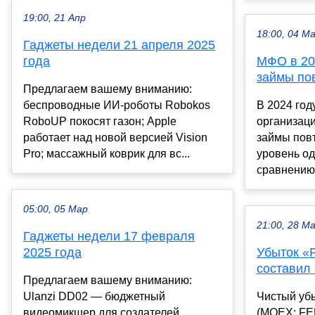
19:00, 21 Апр
18:00, 04 М
Гаджеты недели 21 апреля 2025
года
МФО в 20
займы по
Предлагаем вашему вниманию:
беспроводные ИИ-роботы Robokos
В 2024 го
RoboUP покосят газон; Apple
организаци
работает над новой версией Vision
займы пов
Pro; массажный коврик для вс...
уровень о
сравнению 
05:00, 05 Мар
21:00, 28 М
Гаджеты недели 17 февраля
2025 года
Убыток «Р
составил
Предлагаем вашему вниманию:
Ulanzi DD02 — бюджетный
Чистый уб
видеомикшер для создателей
(MOEX: FEE