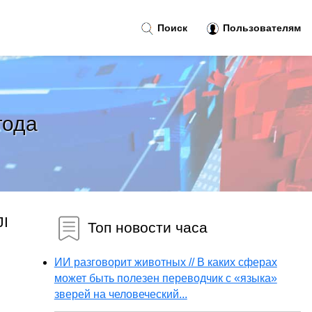
Поиск
Пользователям
года
JI
Топ новости часа
ИИ разговорит животных // В каких сферах
может быть полезен переводчик с «языка»
зверей на человеческий...