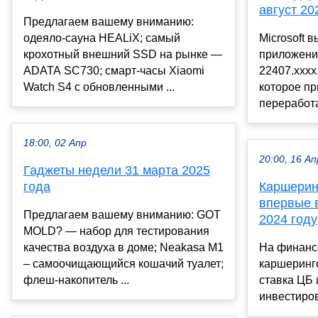
август 20
Предлагаем вашему вниманию:
одеяло-сауна HEALiX; самый
Microsoft 
крохотный внешний SSD на рынке —
приложения
ADATA SC730; смарт-часы Xiaomi
22407.xxxx
Watch S4 с обновленными ...
которое пр
переработа
18:00, 02 Апр
20:00, 16 Ап
Гаджеты недели 31 марта 2025
года
Каршерин
впервые 
Предлагаем вашему вниманию: GOT
2024 году
MOLD? — набор для тестирования
качества воздуха в доме; Neakasa M1
На финанс
– самоочищающийся кошачий туалет;
каршеринг
флеш-накопитель ...
ставка ЦБ 
инвестиров