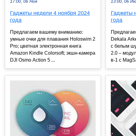
17:00, 06 Ноя
13:00, 06 И
Гаджеты недели 4 ноября 2024
Гаджеты 
года
года
Предлагаем вашему вниманию:
Предлагае
умные очки для плавания Holoswim 2
Dekala Ark
Pro; цветная электронная книга
с белым ш
Amazon Kindle Colorsoft; экшн-камера
2.0 – моду
DJI Osmo Action 5 ...
в-1 с MagSaf