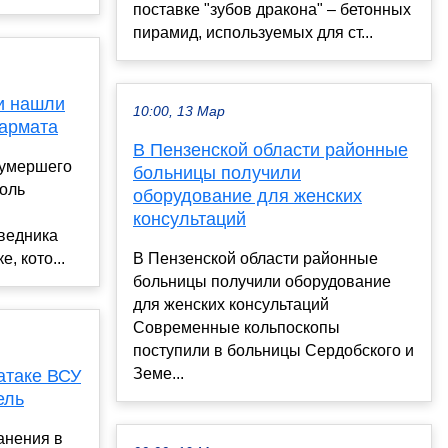
поставке "зубов дракона" – бетонных
пирамид, используемых для ст...
и нашли
10:00, 13 Мар
сармата
В Пензенской области районные
 умершего
больницы получили
доль
оборудование для женских
консультаций
ведника
, кото...
В Пензенской области районные
больницы получили оборудование
для женских консультаций
Современные кольпоскопы
поступили в больницы Сердобского и
Земе...
атаке ВСУ
ель
анения в