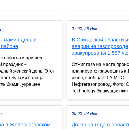
ар
07:00, 28 Июн
— мамин день в
В Самарской области и
 районе
аварии на газопроводе
эвакуированы 1 587 че
есной к нам пришел
й праздник –
Отжиг газа на месте прои
дный женский день. Этот
планируется завершить к 1
огрет лучами солнца,
июля, сообщает ГУ МЧС.
улыбками, украшен
Нефтегазопровод. Фото: O
Technology Эвакуация жите
р
00:00, 24 Июн
ра в Железногорском
До конца года в област