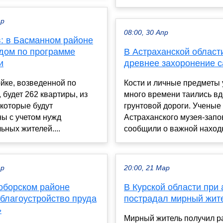
ар
08:00, 30 Апр
: в Басманном районе
 дом по программе
В Астраханской област
и
древнее захоронение 
йке, возведенной по
Кости и личные предметы
 будет 262 квартиры, из
много времени таились в
которые будут
грунтовой дороги. Ученые
ы с учетом нужд
Астраханского музея-запо
ных жителей....
сообщили о важной находке
ар
20:00, 21 Мар
оборском районе
В Курской области при 
 благоустройство пруда
пострадал мирный жит
»
Мирный житель получил р