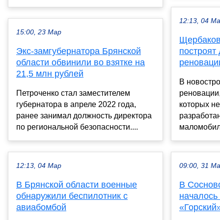
12:13, 04 М
15:00, 23 Мар
Щербаков
Экс-замгубернатора Брянской
построят
области обвинили во взятке на
реноваци
21,5 млн рублей
В новостро
Петроченко стал заместителем
реновации,
губернатора в апреле 2022 года,
которых не
ранее занимал должность директора
разработан
по региональной безопасности....
маломобиль
12:13, 04 Мар
09:00, 31 М
В Брянской области военные
В Соснов
обнаружили беспилотник с
началось
авиабомбой
«Горский