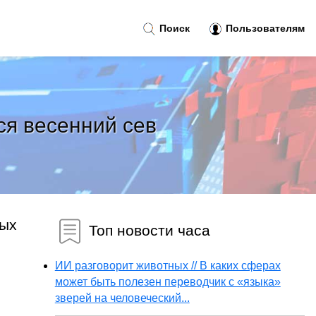
Поиск
Пользователям
ся весенний сев
вых
Топ новости часа
ИИ разговорит животных // В каких сферах
может быть полезен переводчик с «языка»
зверей на человеческий...