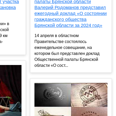
т участка
палаты Брянской области
жановка
Валерий Родоманов представил
ежегодный доклад «О состоянии
гражданского общества
ни» в
Брянской области за 2024 год»
ской
9 км
14 апреля в областном
а-
Правительстве состоялось
еженедельное совещание, на
котором был представлен доклад
Общественной палаты Брянской
области «О сост...