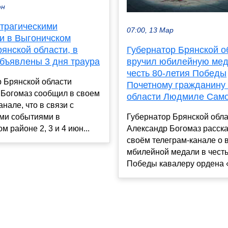
юн
 трагическими
07:00, 13 Мар
и в Выгоничском
янской области, в
Губернатор Брянской о
объявлены 3 дня траура
вручил юбилейную мед
честь 80-летия Победы
 Брянской области
Почетному гражданину
 Богомаз сообщил в своем
области Людмиле Сам
анале, что в связи с
ими событиями в
Губернатор Брянской обл
м районе 2, 3 и 4 июн...
Александр Богомаз расска
своём телеграм-канале о 
мбилейной медали в честь
Победы кавалеру ордена «