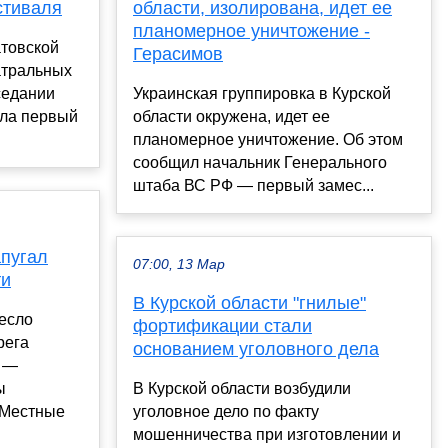
стиваля
области, изолирована, идет ее
планомерное уничтожение -
атовской
Герасимов
атральных
седании
Украинская группировка в Курской
ила первый
области окружена, идет ее
планомерное уничтожение. Об этом
сообщил начальник Генерального
штаба ВС РФ — первый замес...
апугал
07:00, 13 Мар
ти
В Курской области "гнилые"
есло
фортификации стали
рега
основанием уголовного дела
и —
ы
В Курской области возбудили
 Местные
уголовное дело по факту
мошенничества при изготовлении и