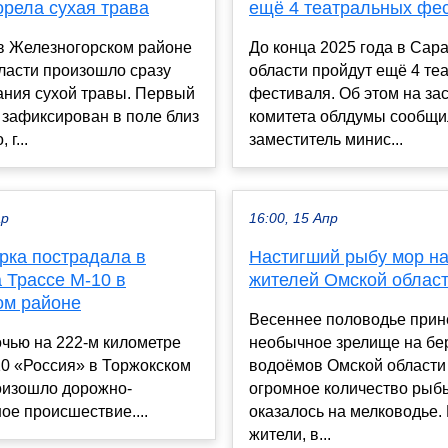
орела сухая трава
ещё 4 театральных фе
 в Железногорском районе
До конца 2025 года в Сар
ласти произошло сразу
области пройдут ещё 4 те
ания сухой травы. Первый
фестиваля. Об этом на за
зафиксирован в поле близ
комитета облдумы сообщ
 г...
заместитель минис...
ар
16:00, 15 Апр
рка пострадала в
Настигший рыбу мор н
 Трассе М-10 в
жителей Омской облас
ом районе
Весеннее половодье прин
чью на 222-м километре
необычное зрелище на бе
10 «Россия» в Торжокском
водоёмов Омской област
оизошло дорожно-
огромное количество рыб
ое происшествие....
оказалось на мелководье.
жители, в...