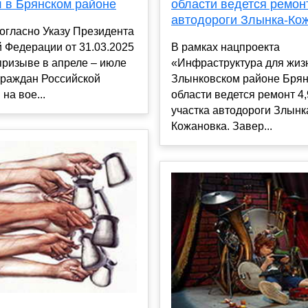
л в Брянском районе
области ведется ремон
автодороги Злынка-Ко
согласно Указу Президента
 Федерации от 31.03.2025
В рамках нацпроекта
призыве в апреле – июле
«Инфраструктура для жиз
граждан Российской
Злынковском районе Брян
на вое...
области ведется ремонт 4,
участка автодороги Злынк
Кожановка. Завер...