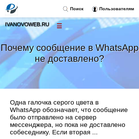
Поиск
Пользователям
IVANOVOWEB.RU
☰
Новости
»
Почему сообщение в WhatsApp
Тренды новостей
»
не доставлено?
Рубрики
»
Правила
»
Одна галочка серого цвета в
Контакт
»
WhatsApp обозначает, что сообщение
было отправлено на сервер
мессенджера, но пока не доставлено
собеседнику. Если вторая ...