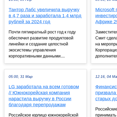
Тантор Лабс увеличила выручку
Microsoft
в 4,7 раза и заработала 1,4 млрд
инвестир
рублей за 2024 год
Африке 29
Почти пятикратный рост год к году
Заместите
обеспечил развитие продуктовой
Смит сдела
линейки и создание целостной
на меропри
экосистемы управления
Корпорация
корпоративными данными....
дополнител
05:00, 31 Мар
12:16, 04 М
LG заработала на всем готовом
Финансис
// Южнокорейская компания
призвала 
нарастила выручку в России
старых д
благодаря перепродажам
Российски
Российское юрлицо южнокорейской
принимать