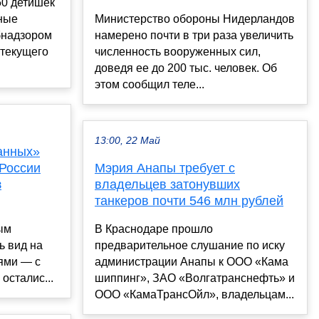
50 детишек
ные
Министерство обороны Нидерландов
бнадзором
намерено почти в три раза увеличить
 текущего
численность вооруженных сил,
доведя ее до 200 тыс. человек. Об
этом сообщил теле...
13:00, 22 Май
анных»
России
Мэрия Анапы требует с
з
владельцев затонувших
танкеров почти 546 млн рублей
ым
В Краснодаре прошло
ь вид на
предварительное слушание по иску
ями — с
администрации Анапы к ООО «Кама
 осталис...
шиппинг», ЗАО «Волгатранснефть» и
ООО «КамаТрансОйл», владельцам...