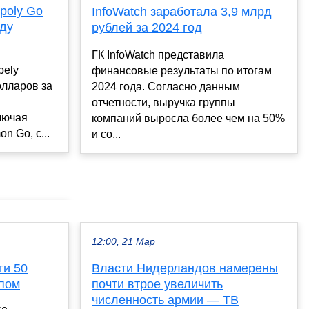
poly Go
InfoWatch заработала 3,9 млрд
нду
рублей за 2024 год
ГК InfoWatch представила
pely
финансовые результаты по итогам
олларов за
2024 года. Согласно данным
отчетности, выручка группы
ключая
компаний выросла более чем на 50%
n Go, с...
и со...
12:00, 21 Мар
ти 50
Власти Нидерландов намерены
ппом
почти втрое увеличить
численность армии — ТВ