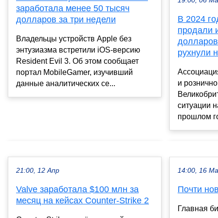
19:00, 06 М
заработала менее 50 тысяч
В 2024 го
долларов за три недели
продали и
Владельцы устройств Apple без
долларов
энтузиазма встретили iOS-версию
рухнули н
Resident Evil 3. Об этом сообщает
Ассоциаци
портал MobileGamer, изучивший
и рознично
данные аналитических се...
Великобрит
ситуации н
прошлом го
21:00, 12 Апр
14:00, 16 М
Valve заработала $100 млн за
Почти но
месяц на кейсах Counter-Strike 2
Главная би