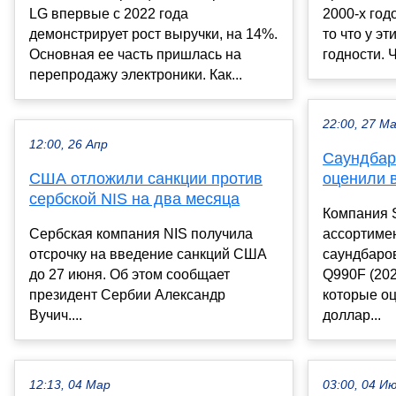
LG впервые с 2022 года
2000-х год
демонстрирует рост выручки, на 14%.
то что у эт
Основная ее часть пришлась на
годности. Ч
перепродажу электроники. Как...
22:00, 27 М
12:00, 26 Апр
Саундба
США отложили санкции против
оценили 
сербской NIS на два месяца
Компания 
Сербская компания NIS получила
ассортиме
отсрочку на введение санкций США
саундбаро
до 27 июня. Об этом сообщает
Q990F (202
президент Сербии Александр
которые оц
Вучич....
доллар...
12:13, 04 Мар
03:00, 04 И