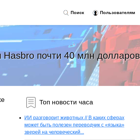
Поиск
Пользователям
 Hasbro почти 40 млн долларов
же
Топ новости часа
ИИ разговорит животных // В каких сферах
может быть полезен переводчик с «языка»
зверей на человеческий...