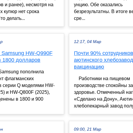
ов и ранее), несмотря на
унцию. Обе оказались
их купюр нет срока
безрезультатны. В итоге в
то делать...
сре...
ар
12:17, 04 Мар
р Samsung HW-Q990F
Почти 90% сотруднико
в 1800 долларов
аютинского хлебозаво
вакцинацию
Samsung пополнила
нт флагманских
⠀ Работники на пищевом
в серии Q моделями HW-
производстве спокойны за
5) и HW-Q800F (2025),
здоровье. Отмеченный на
енены в 1800 и 900
«Сделано на Дону», Аюти
хлебопекарный завод полу
юн
09:00, 21 Мар