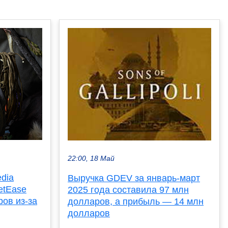
22:00, 18 Май
dia
Выручка GDEV за январь-март
etEase
2025 года составила 97 млн
ов из-за
долларов, а прибыль — 14 млн
долларов