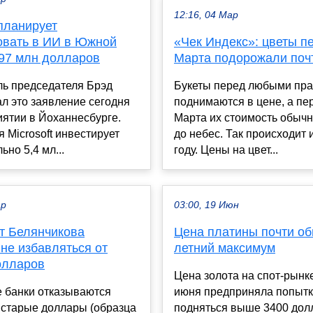
12:16, 04 Мар
 планирует
овать в ИИ в Южной
«Чек Индекс»: цветы п
7 млн ​​долларов
Марта подорожали поч
ль председателя Брэд
Букеты перед любыми пр
л это заявление сегодня
поднимаются в цене, а пе
ятии в Йоханнесбурге.
Марта их стоимость обычн
 Microsoft инвестирует
до небес. Так происходит 
ьно 5,4 мл...
году. Цены на цвет...
ар
03:00, 19 Июн
т Белянчикова
Цена платины почти об
не избавляться от
летний максимум
олларов
Цена золота на спот-рынке
е банки отказываются
июня предприняла попытк
 старые доллары (образца
подняться выше 3400 дол