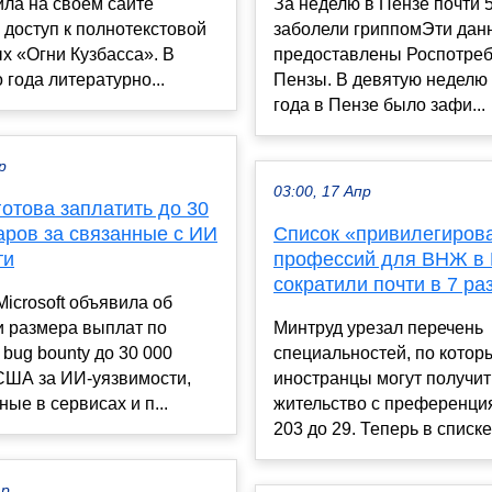
ла на своем сайте
За неделю в Пензе почти 
доступ к полнотекстовой
заболели гриппомЭти дан
х «Огни Кузбасса». В
предоставлены Роспотре
 года литературно...
Пензы. В девятую неделю
года в Пензе было зафи...
р
03:00, 17 Апр
 готова заплатить до 30
аров за связанные с ИИ
Список «привилегиров
ти
профессий для ВНЖ в 
сократили почти в 7 ра
icrosoft объявила об
и размера выплат по
Минтруд урезал перечень
bug bounty до 30 000
специальностей, по котор
США за ИИ-уязвимости,
иностранцы могут получит
ые в сервисах и п...
жительство с преференци
203 до 29. Теперь в списке
ар