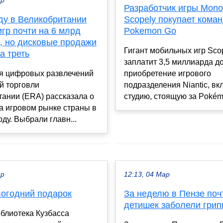
ар
Разработчик игры Mono
ду в Великобритании
Scopely покупает кома
гр почти на 6 млрд
Pokemon Go
, но дисковые продажи
Гигант мобильных игр Sco
а треть
заплатит 3,5 миллиарда д
я цифровых развлечений
приобретение игрового
й торговли
подразделения Niantic, в
ании (ERA) рассказала о
студию, стоящую за Pokémo
а игровом рынке страны в
ду. Выбрали главн...
ар
12:13, 04 Мар
вогодний подарок
За неделю в Пензе поч
детишек заболели гри
блиотека Кузбасса