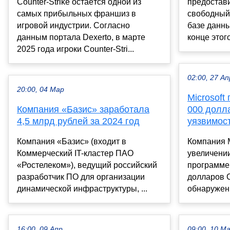
Counter-Strike остаётся одной из
предостави
самых прибыльных франшиз в
свободный 
игровой индустрии. Согласно
базе данны
данным портала Dexerto, в марте
конце этого
2025 года игроки Counter-Stri...
02:00, 27 Ап
20:00, 04 Мар
Microsoft
Компания «Базис» заработала
000 долл
4,5 млрд рублей за 2024 год
уязвимос
Компания «Базис» (входит в
Компания M
Коммерческий IT-кластер ПАО
увеличени
«Ростелеком»), ведущий российский
программе 
разработчик ПО для организации
долларов 
динамической инфраструктуры, ...
обнаруженн
16:00, 09 Апр
09:00, 10 М