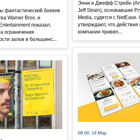
Энни и Джефф Стрейн (Ann
Jeff Strain), основавшие Pr
ры фантастический боевик
Media, судятся с NetEase.
ва Warner Bros. и
утверждают, что действия
Entertainment показал,
компании привел...
на ограничения
сти залов в большинс...
08:00, 16 Мар