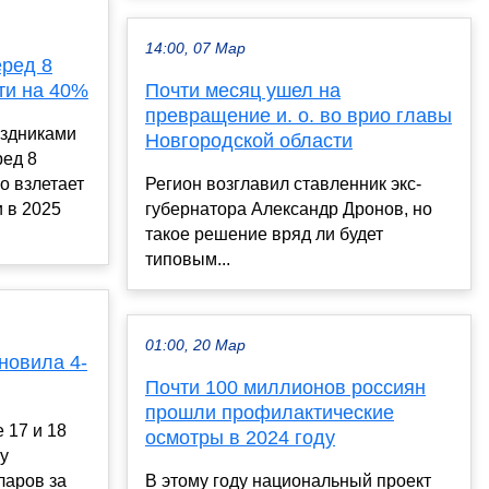
14:00, 07 Мар
еред 8
ти на 40%
Почти месяц ушел на
превращение и. о. во врио главы
аздниками
Новгородской области
ред 8
о взлетает
Регион возглавил ставленник экс-
и в 2025
губернатора Александр Дронов, но
такое решение вряд ли будет
типовым...
01:00, 20 Мар
новила 4-
Почти 100 миллионов россиян
прошли профилактические
 17 и 18
осмотры в 2024 году
у
ларов за
В этому году национальный проект