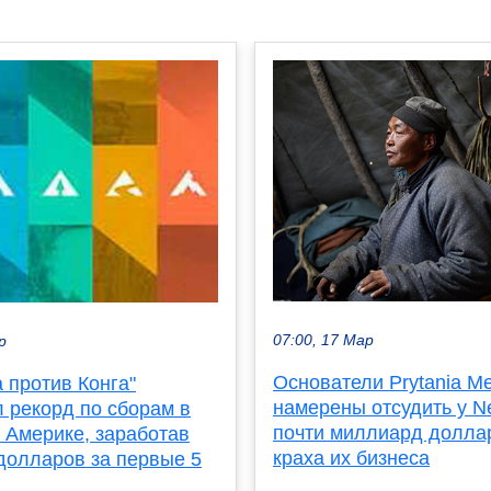
07:00, 17 Мар
р
Основатели Prytania Me
 против Конга"
намерены отсудить у N
 рекорд по сборам в
почти миллиард доллар
 Америке, заработав
краха их бизнеса
долларов за первые 5