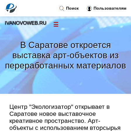
Поиск
Пользователям
IVANOVOWEB.RU
☰
Новости
»
В Саратове откроется
Тренды новостей
»
выставка арт-объектов из
переработанных материалов
Рубрики
»
Правила
»
Контакт
»
Центр "Экологизатор" открывает в
Саратове новое выставочное
креативное пространство. Арт-
объекты с использованием вторсырья