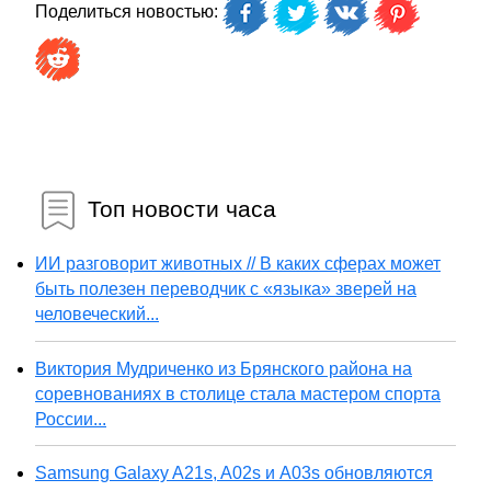
Поделиться новостью:
Топ новости часа
ИИ разговорит животных // В каких сферах может
быть полезен переводчик с «языка» зверей на
человеческий...
Виктория Мудриченко из Брянского района на
соревнованиях в столице стала мастером спорта
России...
Samsung Galaxy A21s, A02s и A03s обновляются