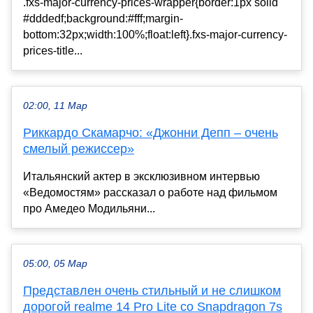
.fxs-major-currency-prices-wrapper{border:1px solid
#dddedf;background:#fff;margin-
bottom:32px;width:100%;float:left}.fxs-major-currency-
prices-title...
02:00, 11 Мар
Риккардо Скамарчо: «Джонни Депп – очень
смелый режиссер»
Итальянский актер в эксклюзивном интервью
«Ведомостям» рассказал о работе над фильмом
про Амедео Модильяни...
05:00, 05 Мар
Представлен очень стильный и не слишком
дорогой realme 14 Pro Lite со Snapdragon 7s