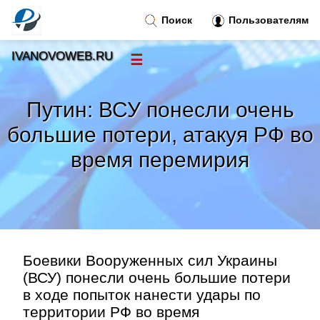
Поиск
Пользователям
IVANOVOWEB.RU
☰
Новости
»
Путин: ВСУ понесли очень
Тренды новостей
»
большие потери, атакуя РФ во
время перемирия
Рубрики
»
Правила
»
Контакт
»
Боевики Вооруженных сил Украины
(ВСУ) понесли очень большие потери
в ходе попыток нанести удары по
территории РФ во время