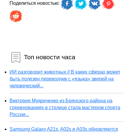
Поделиться новостью:
Топ новости часа
ИИ разговорит животных // В каких сферах может
быть полезен переводчик с «языка» зверей на
человеческий...
Виктория Мудриченко из Брянского района на
соревнованиях в столице стала мастером спорта
России...
Samsung Galaxy A21s, A02s и A03s обновляются