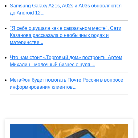
Samsung Galaxy A21s, A02s и A03s обновляются
до Android 12...
"Я себя ощущала как в сакральном месте". Сати
Казанова рассказала о необычных родах и
материнстве...
Что нам стоит «Торговый дом» построить. Артем
Михалин - молочный бизнес с нуля....
МегаФон будет помогать Почте России в вопросе
информирования клиентов...