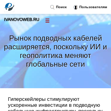
Поиск
Пользователям
IVANOVOWEB.RU
☰
Новости
»
Рынок подводных кабелей
Тренды новостей
»
расширяется, поскольку ИИ и
геополитика меняют
Рубрики
»
глобальные сети
Правила
»
Контакт
»
Гиперскейлеры стимулируют
ускоренные инвестиции в подводную
кабельную инфраструктуру, поскольку