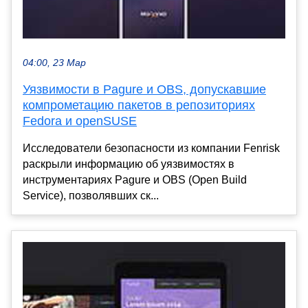
04:00, 23 Мар
Уязвимости в Pagure и OBS, допускавшие
компрометацию пакетов в репозиториях
Fedora и openSUSE
Исследователи безопасности из компании Fenrisk
раскрыли информацию об уязвимостях в
инструментариях Pagure и OBS (Open Build
Service), позволявших ск...