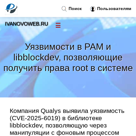
Поиск
Пользователям
IVANOVOWEB.RU
☰
Новости
»
Уязвимости в PAM и
Тренды новостей
»
libblockdev, позволяющие
получить права root в системе
Рубрики
»
Правила
»
Контакт
»
Компания Qualys выявила уязвимость
(CVE-2025-6019) в библиотеке
libblockdev, позволяющую через
манипуляции с фоновым процессом