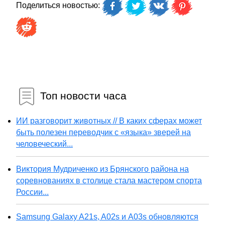
Поделиться новостью:
Топ новости часа
ИИ разговорит животных // В каких сферах может
быть полезен переводчик с «языка» зверей на
человеческий...
Виктория Мудриченко из Брянского района на
соревнованиях в столице стала мастером спорта
России...
Samsung Galaxy A21s, A02s и A03s обновляются