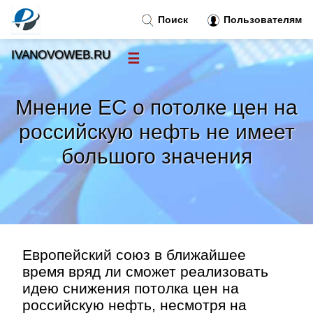
Поиск
Пользователям
IVANOVOWEB.RU
☰
Новости
»
Мнение ЕС о потолке цен на
Тренды новостей
»
российскую нефть не имеет
большого значения
Рубрики
»
Правила
»
Контакт
»
Европейский союз в ближайшее
время вряд ли сможет реализовать
идею снижения потолка цен на
российскую нефть, несмотря на