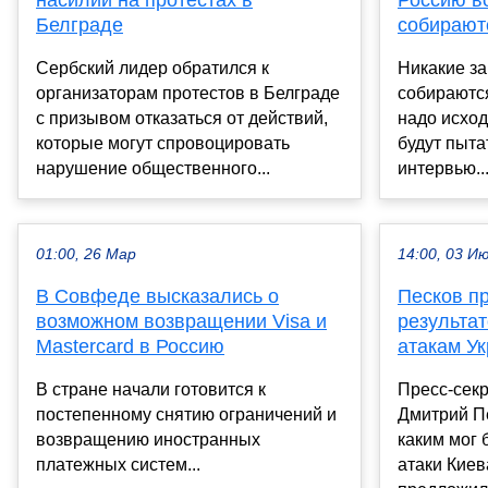
насилии на протестах в
Россию в
Белграде
собирают
Сербский лидер обратился к
Никакие з
организаторам протестов в Белграде
собираютс
с призывом отказаться от действий,
надо исходи
которые могут спровоцировать
будут пыта
нарушение общественного...
интервью..
01:00, 26 Мар
14:00, 03 И
В Совфеде высказались о
Песков п
возможном возвращении Visa и
результат
Mastercard в Россию
атакам У
В стране начали готовится к
Пресс-сек
постепенному снятию ограничений и
Дмитрий Пе
возвращению иностранных
каким мог 
платежных систем...
атаки Кие