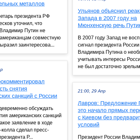
ельных металлов
Ульянов объяснил реа
ретарь президента РФ
Запада в 2007 году на
сков уточнил, что
Мюнхенскую речь Пути
 Владимир Путин не
 американцам совместную
В 2007 году Запад не вос
выразил заинтересова...
сигнал президента России
Владимира Путина о необ
учитывать интересы России
не был достаточно зрелым,
ар
рокомментировал
сть снятия
21:00, 29 Апр
ких санкций с России
Лавров: Предложение П
девременно обсуждать
это начало прямых пер
тия американских санкций
с Киевом без предвари
Такое заявление в ходе
условий
колла сделал пресс-
резидента Р...
Президент России Владим