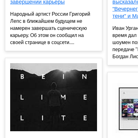
завершении карьеры
высказал
"Вечернег
Народный артист России Григорий
тени" и 
Лепс в ближайшем будущем не
намерен завершать сценическую
Иван Урган
карьеру. Об этом он сообщил на
время дал 
своей странице в соцсети....
шоумен по
передаче 
Богдан Лис