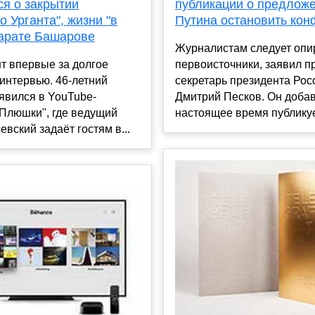
публикации о предлож
ся о закрытии
Путина остановить кон
о Урганта", жизни "в
Марате Башарове
Журналистам следует опи
первоисточники, заявил п
т впервые за долгое
секретарь президента Рос
интервью. 46-летний
Дмитрий Песков. Он добав
явился в YouTube-
настоящее время публикует
"Плюшки", где ведущий
евский задаёт гостям в...