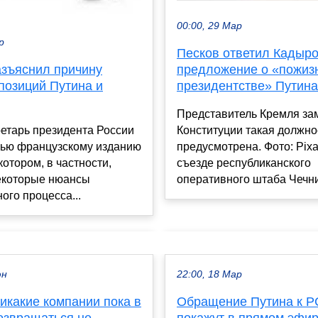
00:00, 29 Мар
р
Песков ответил Кадыро
предложение о «пожиз
азъяснил причину
президентстве» Путина
позиций Путина и
Представитель Кремля зам
Конституции такая должно
етарь президента России
предусмотрена. Фото: Pix
вью французскому изданию
съезде республиканского
 котором, в частности,
оперативного штаба Чечни 
екоторые нюансы
ого процесса...
юн
22:00, 18 Мар
икакие компании пока в
Обращение Путина к 