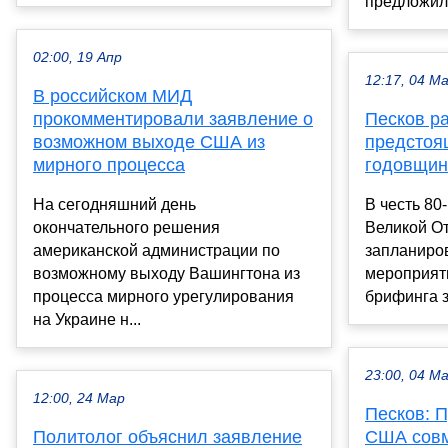
предложил 
02:00, 19 Апр
12:17, 04 М
В российском МИД
прокомментировали заявление о
Песков ра
возможном выходе США из
предстоя
мирного процесса
годовщин
На сегодняшний день
В честь 80
окончательного решения
Великой О
американской администрации по
запланиро
возможному выходу Вашингтона из
мероприяти
процесса мирного урегулирования
брифинга з
на Украине н...
23:00, 04 М
12:00, 24 Мар
Песков: 
Политолог объяснил заявление
США совм