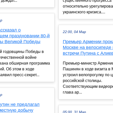
дождат...
существенного прогресса
относительно урегулиров
украинского кризиса....
ар
ссказал о
22:00, 04 Мар
щем праздновании 80-й
ы Великой Победы
Премьер Армении прок
Москве на велосипеде 
-й годовщины Победы в
встречи Путина с Алие
течественной войне
вана обширная программа
Премьер-министр Армени
й. Об этом в ходе
Пашинян в ходе визита в 
аявил пресс-секрет...
устроил велопрогулку по 
российской столицы.
Соответствующим видеор
глава ар...
ар
Путин не предлагал
естную добычу
05:00, 31 Мар