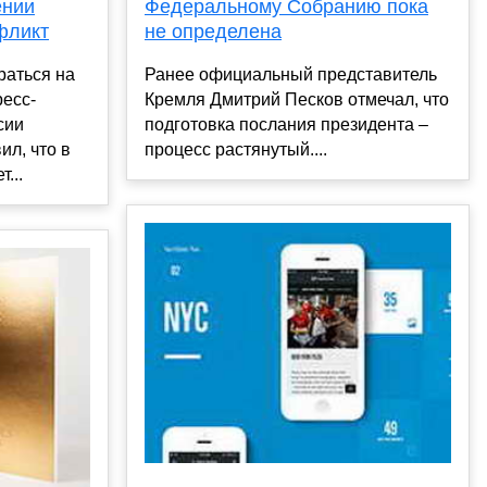
ении
Федеральному Собранию пока
фликт
не определена
раться на
Ранее официальный представитель
ресс-
Кремля Дмитрий Песков отмечал, что
сии
подготовка послания президента –
ил, что в
процесс растянутый....
...