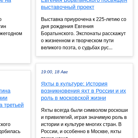
е на
Евгения Боратынского посвящен
выставочный проект
о
Выставка приурочена к 225-летию со
тин
дня рождения Евгения
ежегодном
Боратынского. Экспонаты расскажут
о жизненном и творческом пути
великого поэта, о судьбах рус...
19:00, 18 Авг
Яхты в культуре: История
тина
возникновения яхт в России и их
нии
роль в московской жизни
а третьей
Яхты всегда были символом роскоши
и привилегий, играя значимую роль в
кого
истории и культуре многих стран. В
добилась
России, и особенно в Москве, яхты