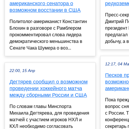
американского сенатора о
редкозем
возможном восстании в США
Пресс-сек
Политолог-американист Константин
Дмитрий Пе
Блохин в разговоре с Рамблером
президент
прокомментировал слова лидера
предлагал
демократического меньшинства в
добычу, а 
Сенате Чака Шумера о воз...
12:17, 04 М
22:00, 15 Апр
Песков п
Дегтярев сообщил о возможном
возможно
проведении хоккейного матча
американс
между сборными России и США
Пока преж
По словам главы Минспорта
вопрос сня
Михаила Дегтярева, для проведения
с России. 
матчей с участием игроков НХЛ и
конференц-
КХЛ необходимо согласовать
секретарь п