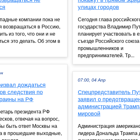
озвращаться не
покажут в прямом эфир
ся
улицах городов
ападные компании пока не
Сегодня глава российског
я возвращаться в Россию,
государства Владимир Пу
ть из того, что они и не
планирует участвовать в 
ться это делать. Об этом в
съезде Российского союза
.
промышленников и
предпринимателей. Тр...
юн
07:00, 04 Апр
ризвал дождаться
ов следствия по
Спецпредставитель Пу
краины на РФ
заявил о предотвраще
администрацией Трамп
ретарь президента РФ
мировой
сков, отвечая на вопрос,
бы быть ответ Москвы на
Администрация американс
ва в прошедшие выходные,
лидера Дональда Трампа 