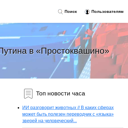
Поиск
Пользователям
 Путина в «Простоквашино»
Топ новости часа
ИИ разговорит животных // В каких сферах
может быть полезен переводчик с «языка»
зверей на человеческий...