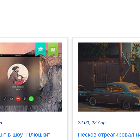
22:00, 22 Апр
в
Песков отреагировал н
ант в шоу "Плюшки"