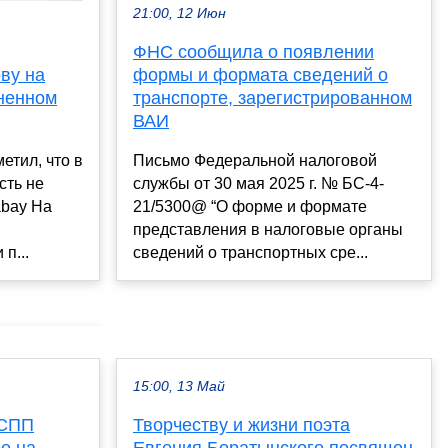
21:00, 12 Июн
ФНС сообщила о появлении
ву на
формы и формата сведений о
ненном
транспорте, зарегистрированном
ВАИ
етил, что в
Письмо Федеральной налоговой
сть не
службы от 30 мая 2025 г. № БС-4-
abay На
21/5300@ “О форме и формате
представления в налоговые органы
п...
сведений о транспортных сре...
15:00, 13 Май
РСПП
Творчеству и жизни поэта