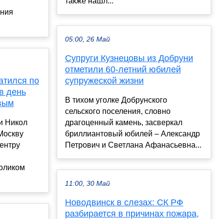
также нашл...
ания
05:00, 26 Май
Супруги Кузнецовы из Добруни
отметили 60-летний юбилей
атился по
супружеской жизни
в день
В тихом уголке Добрунского
вым
сельского поселения, словно
и Никол
драгоценный камень, засверкал
Москву
бриллиантовый юбилей – Александр
центру
Петрович и Светлана Афанасьевна...
оликом
11:00, 30 Май
Новодвинск в слезах: СК РФ
разбирается в причинах пожара,