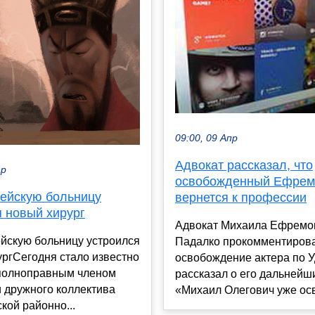
09:00, 09 Апр
Адвокат рассказал, что
ар
освобожденный Ефрем
йскую больницу
вернется к профессии
я новый хирург
Адвокат Михаила Ефремо
скую больницу устроился
Падалко прокомментиров
ргСегодня стало известно
освобождение актера по 
 полноправным членом
рассказал о его дальнейш
 дружного коллектива
«Михаил Олегович уже осв
ой районно...