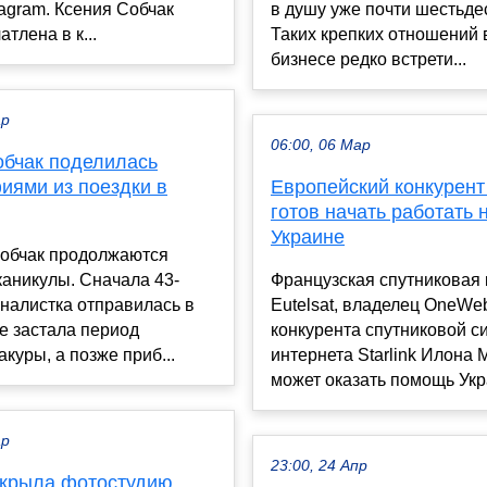
tagram. Ксения Собчак
в душу уже почти шестьдес
тлена в к...
Таких крепких отношений 
бизнесе редко встрети...
ар
06:00, 06 Мар
обчак поделилась
иями из поездки в
Европейский конкурент 
готов начать работать 
Украине
Собчак продолжаются
каникулы. Сначала 43-
Французская спутниковая
налистка отправилась в
Eutelsat, владелец OneWe
е застала период
конкурента спутниковой с
акуры, а позже приб...
интернета Starlink Илона 
может оказать помощь Укра
ар
23:00, 24 Апр
ткрыла фотостудию