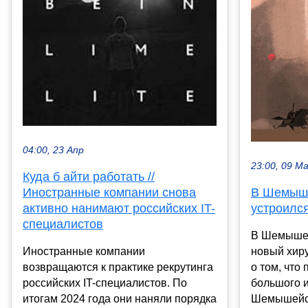
04:00, 23 Апр
23:00, 09 М
Куда б айти работать //
Иностранные компании снова
В Шемыше
активно нанимают российских IT-
устроилс
специалистов
В Шемышей
Иностранные компании
новый хиру
возвращаются к практике рекрутинга
о том, что
российских IT-специалистов. По
большого и
итогам 2024 года они наняли порядка
Шемышейск