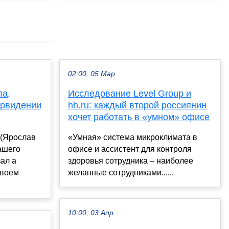
02:00, 05 Мар
ла,
Исследование Level Group и
ервидении
hh.ru: каждый второй россиянин
хочет работать в «умном» офисе
 (Ярослав
«Умная» система микроклимата в
ашего
офисе и ассистент для контроля
зал а
здоровья сотрудника – наиболее
своем
желанные сотрудниками......
10:00, 03 Апр