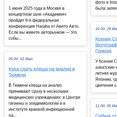
фото в Ins
1 июня 2025 года в Москве в
была запеча
концертном зале «Академия»
пройдет 6-я федеральная
конференция Haraba от Авито Авто.
16:00, 29 М
Если вы живете авторынком — это
собы...
Ксения С
фотограф
Гонконг
05:00, 02 Май
У Ксении 
азиатские 
Куда сдать клеща на анализ в
летняя жур
Тюмени
Японию, гд
В Тюмени клеща на анализ
цветения с
принимают сразу в нескольких
медицинских учреждениях: в Центре
гигиены и эпидемиологии и в
11:00, 05 М
институте краевой инфекционной
па...
Собчак о