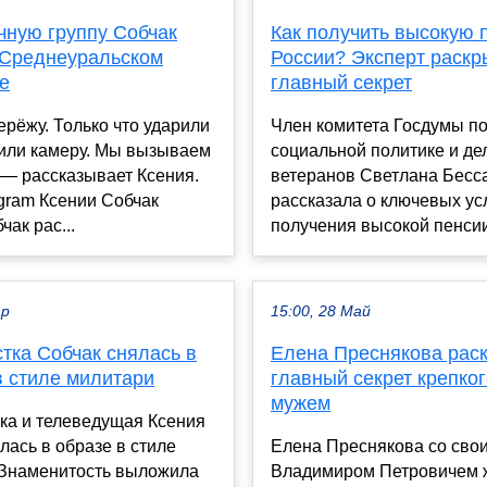
чную группу Собчак
Как получить высокую 
 Среднеуральском
России? Эксперт раск
е
главный секрет
рёжу. Только что ударили
Член комитета Госдумы по 
били камеру. Мы вызываем
социальной политике и де
 — рассказывает Ксения.
ветеранов Светлана Бесс
agram Ксении Собчак
рассказала о ключевых ус
чак рас...
получения высокой пенсии 
ар
15:00, 28 Май
тка Собчак снялась в
Елена Преснякова рас
в стиле милитари
главный секрет крепког
мужем
ка и телеведущая Ксения
лась в образе в стиле
Елена Преснякова со сво
 Знаменитость выложила
Владимиром Петровичем 