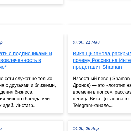
ар
07:00, 21 Май
ать с подписчиками и
Вика Цыганова раскры
 вовлеченность в
почему Россию на Инт
ме*
представит Shaman
 сети служат не только
Известный певец Shaman
я с друзьями и близкими,
Дронов) — это «логотип н
едения бизнеса,
времени в попсе», расска
ия личного бренда или
певица Вика Цыганова в 
 идей. Инстагр...
Telegram-канале....
р
14:00, 06 Апр