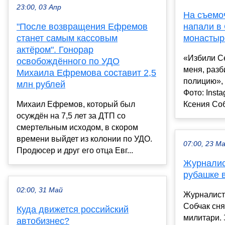
23:00, 03 Апр
На съемо
"После возвращения Ефремов
напали в
станет самым кассовым
монастыр
актёром". Гонорар
«Избили Се
освобождённого по УДО
меня, раз
Михаила Ефремова составит 2,5
полицию»,
млн рублей
Фото: Inst
Михаил Ефремов, который был
Ксения Соб
осуждён на 7,5 лет за ДТП со
смертельным исходом, в скором
времени выйдет из колонии по УДО.
07:00, 23 М
Продюсер и друг его отца Евг...
Журналис
рубашке 
02:00, 31 Май
Журналист
Собчак сня
Куда движется российский
милитари.
автобизнес?