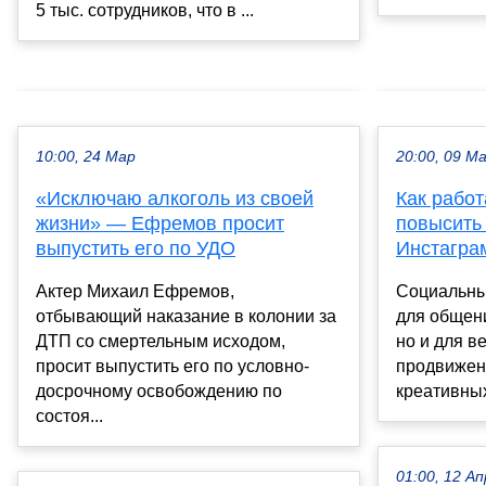
5 тыс. сотрудников, что в ...
10:00, 24 Мар
20:00, 09 М
«Исключаю алкоголь из своей
Как работ
жизни» — Ефремов просит
повысить
выпустить его по УДО
Инстагра
Актер Михаил Ефремов,
Cоциальные
отбывающий наказание в колонии за
для общени
ДТП со смертельным исходом,
но и для в
просит выпустить его по условно-
продвижен
досрочному освобождению по
креативных
состоя...
01:00, 12 Ап