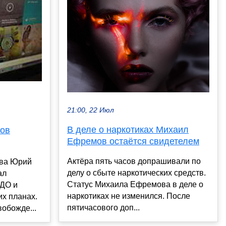
21:00, 22 Июл
В деле о наркотиках Михаил
ов
Ефремов остаётся свидетелем
Актёра пять часов допрашивали по
ва Юрий
делу о сбыте наркотических средств.
ал
Статус Михаила Ефремова в деле о
УДО и
наркотиках не изменился. После
их планах.
пятичасового доп...
обожде...