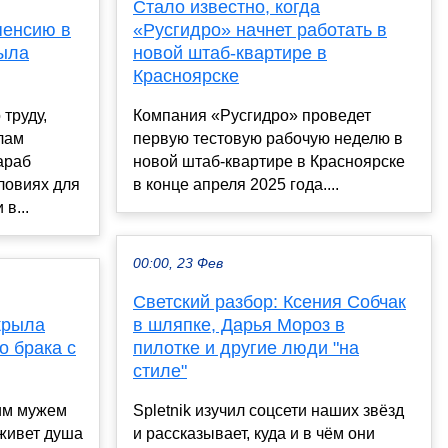
Стало известно, когда
пенсию в
«Русгидро» начнет работать в
рыла
новой штаб-квартире в
Красноярске
труду,
Компания «Русгидро» проведет
лам
первую тестовую рабочую неделю в
араб
новой штаб-квартире в Красноярске
ловиях для
в конце апреля 2025 года....
в...
00:00, 23 Фев
Светский разбор: Ксения Собчак
крыла
в шляпке, Дарья Мороз в
о брака с
пилотке и другие люди "на
стиле"
им мужем
Spletnik изучил соцсети наших звёзд
живет душа
и рассказывает, куда и в чём они