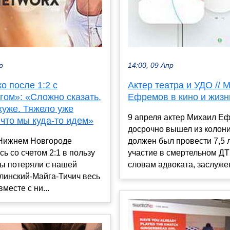
р
14:00, 09 Апр
о после 1:2 с
Актер театра и УДО // 
гом»: «Сложно сказать,
Ефремов в кино и жизн
хуже. Тяжело уже
9 апреля актер Михаил Е
 что мы куда‑то идем»
досрочно вышел из колони
 Нижнем Новгороде
должен был провести 7,5 л
ь со счетом 2:1 в пользу
участие в смертельном ДТ
Мы потеряли с нашей
словам адвоката, заслужен
линский‑Майга‑Тичич весь
вместе с ни...