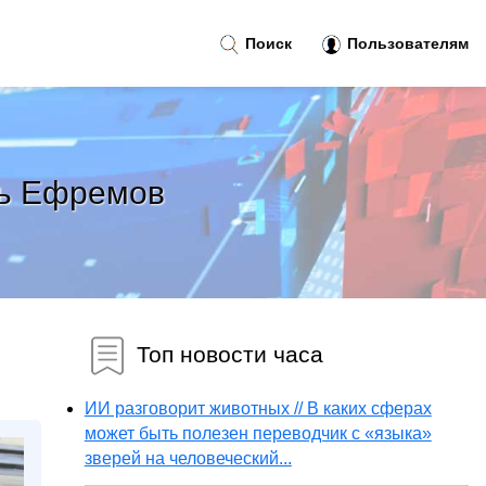
Поиск
Пользователям
ть Ефремов
Топ новости часа
ИИ разговорит животных // В каких сферах
может быть полезен переводчик с «языка»
зверей на человеческий...