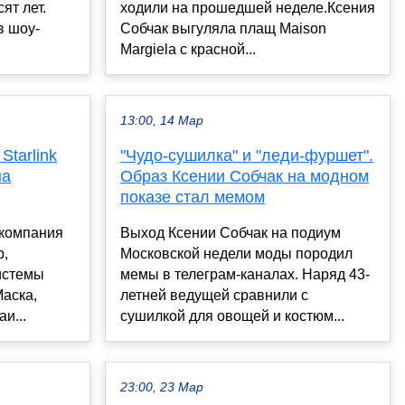
ят лет.
ходили на прошедшей неделе.Ксения
в шоу-
Собчак выгуляла плащ Maison
Margiela с красной...
13:00, 14 Мар
Starlink
"Чудо-сушилка" и "леди-фуршет".
на
Образ Ксении Собчак на модном
показе стал мемом
 компания
Выход Ксении Собчак на подиум
b,
Московской недели моды породил
истемы
мемы в телеграм-каналах. Наряд 43-
Маска,
летней ведущей сравнили с
и...
сушилкой для овощей и костюм...
23:00, 23 Мар