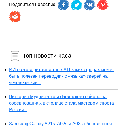
Поделиться новостью:
Топ новости часа
ИИ разговорит животных // В каких сферах может
быть полезен переводчик с «языка» зверей на
человеческий...
Виктория Мудриченко из Брянского района на
соревнованиях в столице стала мастером спорта
России...
Samsung Galaxy A21s, A02s и A03s обновляются