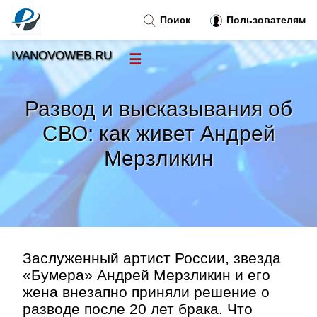
Поиск
Пользователям
IVANOVOWEB.RU
☰
Новости
»
Развод и высказывания об
Тренды новостей
»
СВО: как живет Андрей
Мерзликин
Рубрики
»
Правила
»
Контакт
»
Заслуженный артист России, звезда
«Бумера» Андрей Мерзликин и его
жена внезапно приняли решение о
разводе после 20 лет брака. Что