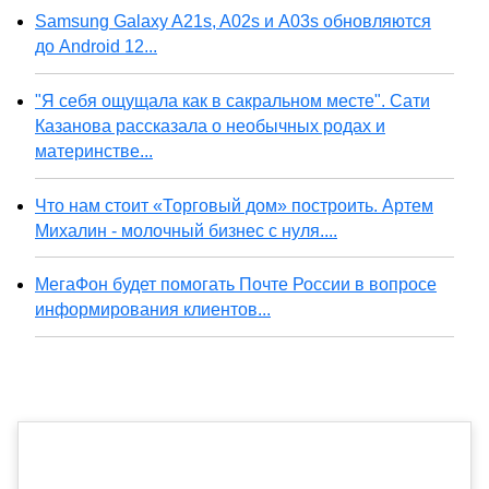
Samsung Galaxy A21s, A02s и A03s обновляются
до Android 12...
"Я себя ощущала как в сакральном месте". Сати
Казанова рассказала о необычных родах и
материнстве...
Что нам стоит «Торговый дом» построить. Артем
Михалин - молочный бизнес с нуля....
МегаФон будет помогать Почте России в вопросе
информирования клиентов...