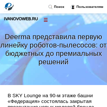
Поиск
Пользователям
IVANOVOWEB.RU
☰
Новости
»
Deerma представила первую
Тренды новостей
»
линейку роботов-пылесосов: от
бюджетных до премиальных
Рубрики
»
решений
Правила
»
Контакт
»
В SKY Lounge на 90-м этаже башни
«Федерация» состоялась закрытая
презентация новых моделей бренда