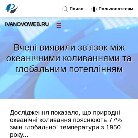
Поиск
Пользователям
IVANOVOWEB.RU
☰
Новости
»
Вчені виявили зв'язок між
Тренды новостей
»
океанічними коливаннями та
глобальним потеплінням
Рубрики
»
Правила
»
Контакт
»
Дослідження показало, що природні
океанічні коливання пояснюють 77%
змін глобальної температури з 1950
року...