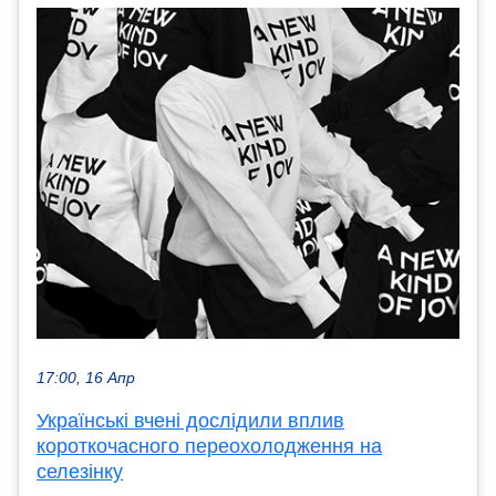
17:00, 16 Апр
Українські вчені дослідили вплив
короткочасного переохолодження на
селезінку