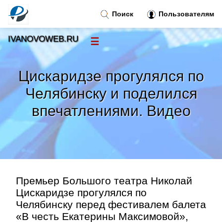
Поиск
Пользователям
IVANOVOWEB.RU
☰
Новости
»
Цискаридзе прогулялся по
Тренды новостей
»
Челябинску и поделился
впечатлениями. Видео
Рубрики
»
Правила
»
Контакт
»
Премьер Большого театра Николай
Цискаридзе прогулялся по
Челябинску перед фестивалем балета
«В честь Екатерины Максимовой»,