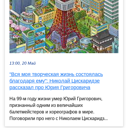
13:00, 20 Май
"Вся моя творческая жизнь состоялась
благодаря ему": Николай Цискаридзе
рассказал про Юрия Григоровича
На 99-м году жизни умер Юрий Григорович,
признанный одним из величайших
балетмейстеров и хореографов в мире.
Поговорили про него с Николаем Цискаридз...