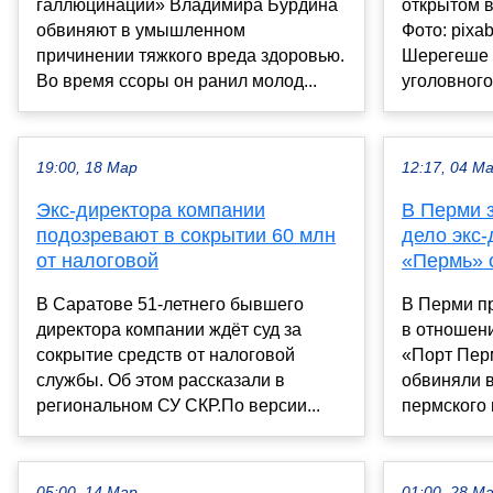
галлюцинации» Владимира Бурдина
открытом в
обвиняют в умышленном
Фото: pixa
причинении тяжкого вреда здоровью.
Шерегеше 
Во время ссоры он ранил молод...
уголовного
19:00, 18 Мар
12:17, 04 М
Экс-директора компании
В Перми 
подозревают в сокрытии 60 млн
дело экс-
от налоговой
«Пермь» 
В Саратове 51-летнего бывшего
В Перми п
директора компании ждёт суд за
в отношен
сокрытие средств от налоговой
«Порт Пер
службы. Об этом рассказали в
обвиняли 
региональном СУ СКР.По версии...
пермского 
05:00, 14 Мар
01:00, 28 М