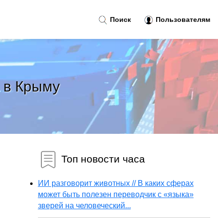
Поиск
Пользователям
 в Крыму
Топ новости часа
ИИ разговорит животных // В каких сферах
может быть полезен переводчик с «языка»
зверей на человеческий...