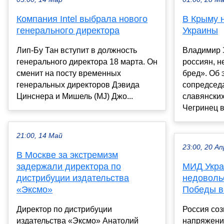
Компания Intel выбрала нового
В Крыму 
генерального директора
Украины
Лип-Бу Тан вступит в должность
Владимир 
генерального директора 18 марта. Он
россиян, н
сменит на посту временных
бред». Об 
генеральных директоров Дэвида
сопредсед
Цинснера и Мишель (MJ) Джо...
славянски
Чегринец в 
21:00, 14 Май
23:00, 20 Ап
В Москве за экстремизм
задержали директора по
МИД Укра
дистрибуции издательства
недоволь
«Эксмо»
Победы в
Директор по дистрибуции
Россия соз
издательства «Эксмо» Анатолий
напряжение