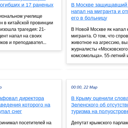
погибших и 17 раненых
В Москве защищавший 
напал на мигранта и о
иональном училище
его в больницу
н в китайской провинции
изошла трагедия: 21-
В Новой Москве як напал 
дент напал на своих
мигранта. О том, что спр
ков и преподавател...
животное на агрессию, в
журналисты «Московского
комсомольца». 55-летний и
р
00:00, 22 Мар
афовал директора
В Крыму оценили слов
аведения которого на
Зеленского об отсутств
упал снег
туризма на полуостров
ринимал посетителей на
Депутат крымского парлам