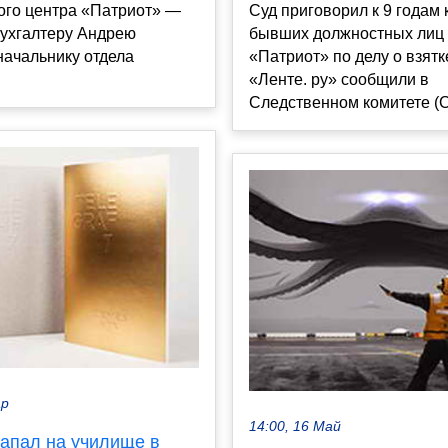
ого центра «Патриот» —
Суд приговорил к 9 годам
бухгалтеру Андрею
бывших должностных лиц 
начальнику отдела
«Патриот» по делу о взятк
«Ленте. ру» сообщили в
Следственном комитете (СК
ар
14:00, 16 Май
напал на училище в