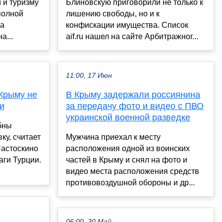
 и туризму
Блиновскую приговорили не только к
полной
лишению свободы, но и к
ра
конфискации имущества. Список
а...
aif.ru нашел на сайте Арбитражног...
11:00, 17 Июн
 Крыму не
В Крыму задержали россиянина
и
за передачу фото и видео с ПВО
украинской военной разведке
бны
ку, считает
Мужчина приехал к месту
Ластоскино
расположения одной из воинских
аги Турции.
частей в Крыму и снял на фото и
видео места расположения средств
противовоздушной обороны и др...
06:00, 30 Май