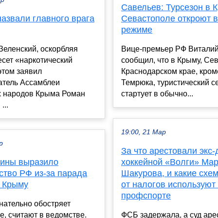
Савельев: Турсезон в 
назвали главного врага
Севастополе откроют 
режиме
Зеленский, оскорбляя
Вице-премьер РФ Витали
есет «наркотический
сообщил, что в Крыму, Се
этом заявил
Краснодарском крае, кром
атель Ассамблеи
Темрюка, туристический с
х народов Крыма Роман
стартует в обычно...
...
19:00, 21 Мар
р
За что арестовали экс-
ины выразило
хоккейной «Волги» Ма
ство РФ из-за парада
Шакурова, и какие схе
 Крыму
от налогов используют
профспорте
нательно обостряет
, считают в ведомстве.
ФСБ задержала, а суд аре