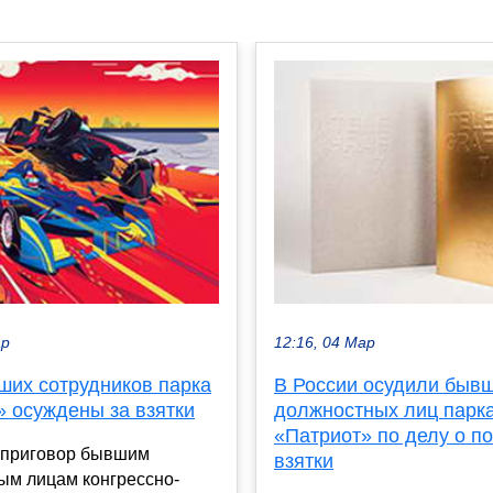
ар
12:16, 04 Мар
ших сотрудников парка
В России осудили быв
» осуждены за взятки
должностных лиц парк
«Патриот» по делу о п
 приговор бывшим
взятки
ым лицам конгрессно-