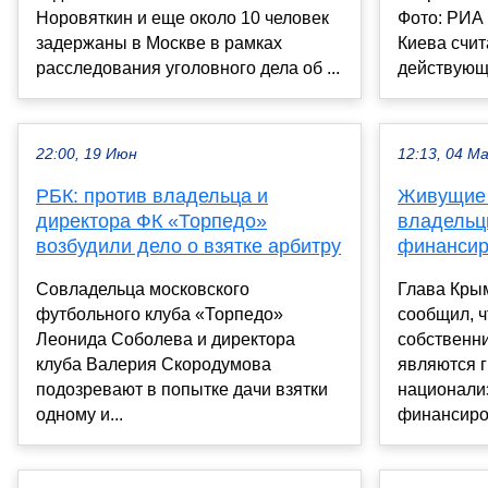
Норовяткин и еще около 10 человек
Фото: РИА
задержаны в Москве в рамках
Киева счит
расследования уголовного дела об ...
действующе
22:00, 19 Июн
12:13, 04 М
РБК: против владельца и
Живущие 
директора ФК «Торпедо»
владельц
возбудили дело о взятке арбитру
финансир
Совладельца московского
Глава Кры
футбольного клуба «Торпедо»
сообщил, ч
Леонида Соболева и директора
собственн
клуба Валерия Скородумова
являются 
подозревают в попытке дачи взятки
национали
одному и...
финансиро.