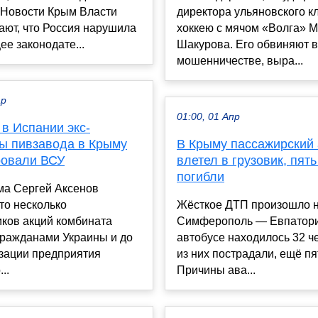
 Новости Крым Власти
директора ульяновского к
ают, что Россия нарушила
хоккею с мячом «Волга» 
е законодате...
Шакурова. Его обвиняют в
мошенничестве, выра...
ар
01:00, 01 Апр
в Испании экс-
ы пивзавода в Крыму
В Крыму пассажирский 
овали ВСУ
влетел в грузовик, пят
погибли
ма Сергей Аксенов
то несколько
Жёсткое ДТП произошло н
иков акций комбината
Симферополь — Евпатория
гражданами Украины и до
автобусе находилось 32 ч
зации предприятия
из них пострадали, ещё пя
..
Причины ава...