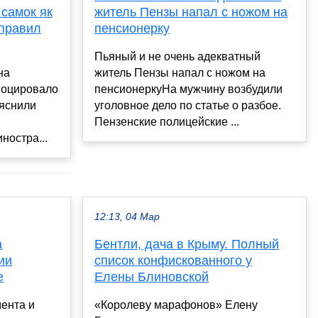
самок як
житель Пензы напал с ножом на
тправил
пенсионерку
Пьяный и не очень адекватный
на
житель Пензы напал с ножом на
овоцировало
пенсионеркуНа мужчину возбудили
ыяснили
уголовное дело по статье о разбое.
Пензенские полицейские ...
ностра...
12:13, 04 Мар
а
Бентли, дача в Крыму. Полный
ии
список конфискованного у
е
Елены Блиновской
ента и
«Королеву марафонов» Елену