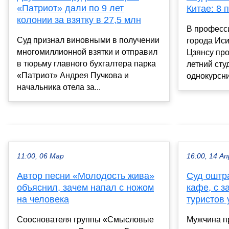
«Патриот» дали по 9 лет
Китае: 8 
колонии за взятку в 27,5 млн
В професс
Суд признал виновными в получении
города Иси
многомиллионной взятки и отправил
Цзянсу про
в тюрьму главного бухгалтера парка
летний сту
«Патриот» Андрея Пучкова и
однокурсни
начальника отела за...
11:00, 06 Мар
16:00, 14 Ап
Автор песни «Молодость жива»
Суд оштр
объяснил, зачем напал с ножом
кафе, с з
на человека
туристов 
Сооснователя группы «Смысловые
Мужчина п