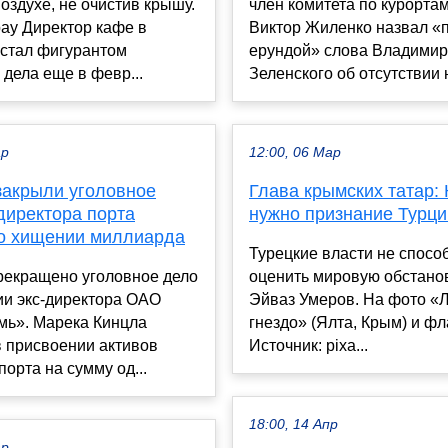
оздухе, не очистив крышу.
член комитета по курортам
bay Директор кафе в
Виктор Жиленко назвал «
стал фигурантом
ерундой» слова Владими
 дела еще в февр...
Зеленского об отсутствии н
ар
12:00, 06 Мар
закрыли уголовное
Глава крымских татар:
директора порта
нужно признание Турци
о хищении миллиарда
Турецкие власти не спосо
рекращено уголовное дело
оценить мировую обстанов
ии экс-директора ОАО
Эйваз Умеров. На фото «
мь». Марека Кинцла
гнездо» (Ялта, Крым) и фл
в присвоении активов
Источник: pixa...
порта на сумму од...
18:00, 14 Апр
ар