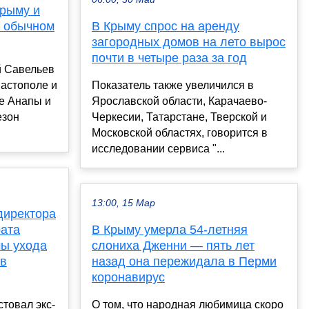
Крыму и
в обычном
В Крыму спрос на аренду
загородных домов на лето вырос
почти в четыре раза за год
й Савельев
вастополе и
Показатель также увеличился в
е Анапы и
Ярославской области, Карачаево-
езон
Черкесии, Татарстане, Тверской и
Московской областях, говорится в
исследовании сервиса "...
13:00, 15 Мар
директора
рата
В Крыму умерла 54-летняя
мы ухода
слониха Дженни — пять лет
 в
назад она пережидала в Перми
коронавирус
стовал экс-
О том, что народная любимица скоро