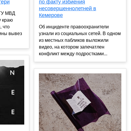
тери
по факту избиения
несовершеннолетней в
 ГУ МВД
Кемерове
у краю
 что
Об инциденте правоохранители
ины вывез
узнали из социальных сетей. В одном
из местных пабликов выложили
видео, на котором запечатлен
конфликт между подростками...