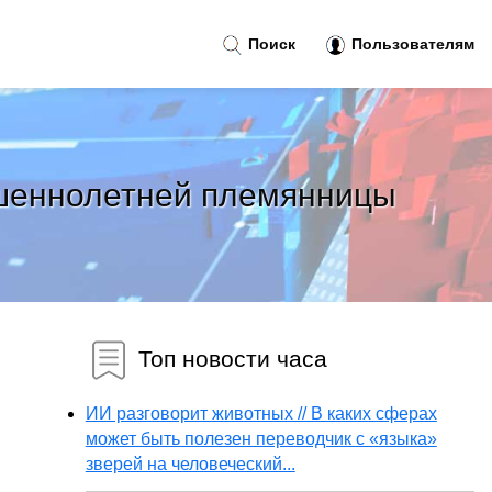
Поиск
Пользователям
ршеннолетней племянницы
Топ новости часа
ИИ разговорит животных // В каких сферах
может быть полезен переводчик с «языка»
зверей на человеческий...