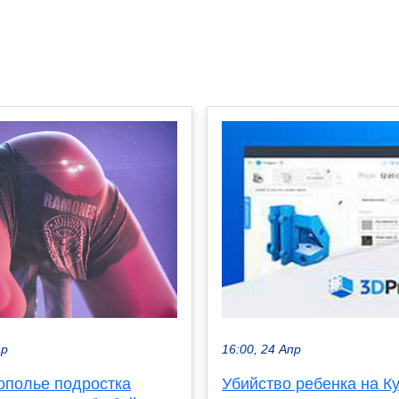
ар
16:00, 24 Апр
ополье подростка
Убийство ребенка на К