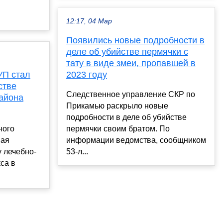
12:17, 04 Мар
Появились новые подробности в
деле об убийстве пермячки с
тату в виде змеи, пропавшей в
УП стал
2023 году
стве
Следственное управление СКР по
айона
Прикамью раскрыло новые
подробности в деле об убийстве
ного
пермячки своим братом. По
ная
информации ведомства, сообщником
у лечебно-
53-л...
са в