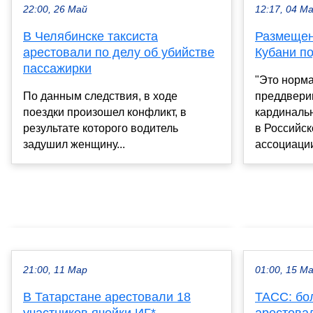
22:00, 26 Май
12:17, 04 М
В Челябинске таксиста
Размещен
арестовали по делу об убийстве
Кубани п
пассажирки
"Это норма
По данным следствия, в ходе
преддверии
поездки произошел конфликт, в
кардинальн
результате которого водитель
в Российск
задушил женщину...
ассоциации
21:00, 11 Мар
01:00, 15 М
В Татарстане арестовали 18
ТАСС: бо