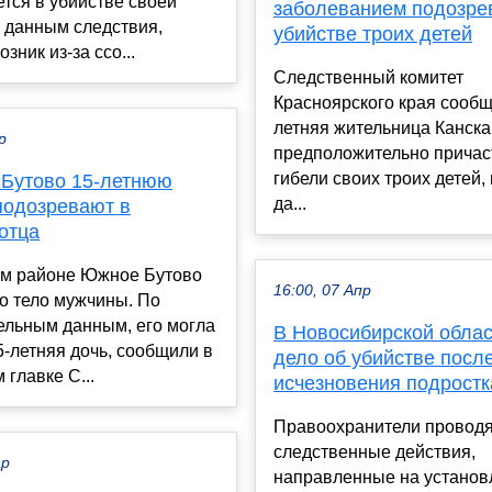
тся в убийстве своей
заболеванием подозре
 данным следствия,
убийстве троих детей
зник из-за ссо...
Следственный комитет
Красноярского края сообщи
летняя жительница Канска
р
предположительно причас
гибели своих троих детей,
Бутово 15-летнюю
да...
подозревают в
отца
ом районе Южное Бутово
16:00, 07 Апр
о тело мужчины. По
ельным данным, его могла
В Новосибирской облас
5-летняя дочь, сообщили в
дело об убийстве посл
 главке С...
исчезновения подростк
Правоохранители провод
следственные действия,
ар
направленные на установ