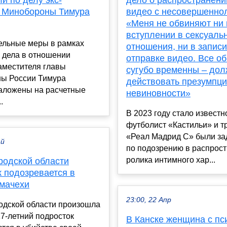
и по делу экс-
дело о распространени
 Минобороны Тимура
видео с несовершенно
«Меня не обвиняют ни 
вступлении в сексуаль
ельные меры в рамках
отношения, ни в записи
 дела в отношении
отправке видео. Все о
аместителя главы
сугубо временны – до
ы России Тимура
действовать презумпц
аложены на расчетные
невиновности»
.
В 2023 году стало известно
футболист «Кастильи» и т
«Реал Мадрид С» были з
ай
по подозрению в распрос
ролика интимного хар...
родской области
к подозревается в
 мачехи
23:00, 22 Апр
одской области произошла
17-летний подросток
В Канске женщина с пс