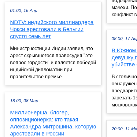
подозревае
мачехи. По
01:00, 15 Апр
конфликт во
NDTV: индийского миллиардера
Чокси арестовали в Бельгии
спустя семь лет
08:00, 17 Ап
Министр юстиции Индии заявил, что
В Южном 
арест скрывшегося правосудия "это
девушку 
вопрос гордости" и является победой
убийстве 
индийской дипломатии при
правительстве премье...
В столичн
обнаружен
предварит
зарезать 1
18:00, 08 Мар
московском
Миллионерша, блогер,
оппозиционерка: кто такая
Александра Митрошина, которую
20:00, 11 М
арестовали в России