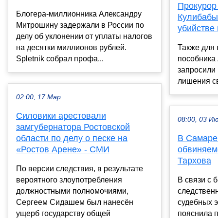
Прокурор
Блогера-миллионника Александру
Кулибабы 
Митрошину задержали в России по
убийстве 
делу об уклонении от уплаты налогов
на десятки миллионов рублей.
Также для
Spletnik собрал профа...
пособника
запросили 
лишения св
02:00, 17 Мар
Силовики арестовали
08:00, 03 И
замгубернатора Ростовской
области по делу о песке на
В Самаре
«Ростов Арене» - СМИ
обвиняемо
Тархова
По версии следствия, в результате
вероятного злоупотребления
В связи с
должностными полномочиями,
следствен
Сергеем Сидашем был нанесён
судебных э
ущерб государству общей
пояснила п