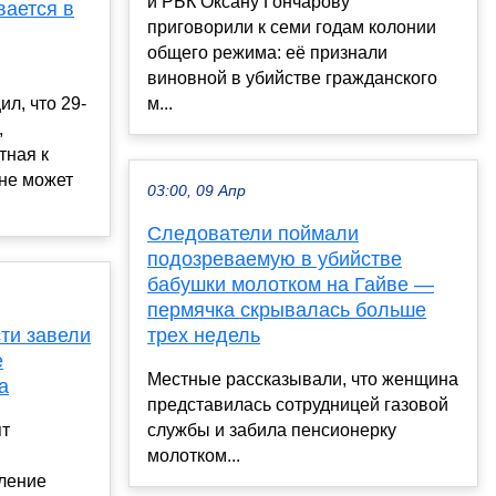
и РБК Оксану Гончарову
вается в
приговорили к семи годам колонии
общего режима: её признали
виновной в убийстве гражданского
л, что 29-
м...
,
тная к
 не может
03:00, 09 Апр
Следователи поймали
подозреваемую в убийстве
бабушки молотком на Гайве —
пермячка скрывалась больше
ти завели
трех недель
е
Местные рассказывали, что женщина
а
представилась сотрудницей газовой
ят
службы и забила пенсионерку
молотком...
ление