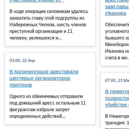
участников ячейки ИГ*
арестовал
замглавы
В ходе операции силовикам удалось
Иванова
захватить главу этой подгруппы из
Набережных Челнов, шесть членов
Обеспечит
преступной организации и 11
уголовного
человек, увлекшихся и...
бывшего з
Миноборон
Иванова н
счета в мо..
03:00, 22 Апр
В Калининграде арестовали
шестерых организаторов
07:00, 13 М
притонов
В Нижего
Одного из обвиняемых отправили
подросто
под домашний арест, остальным 11
убийстве
фигурантам избрали запрет
определенных действий...
В Нижегор
трагедия: 