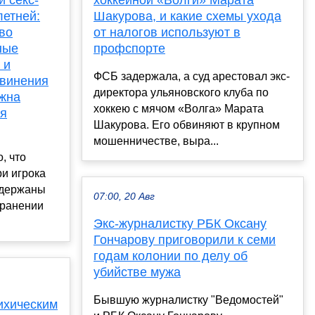
и секс-
хоккейной «Волги» Марата
летней:
Шакурова, и какие схемы ухода
во
от налогов используют в
ные
профспорте
 и
ФСБ задержала, а суд арестовал экс-
бвинения
директора ульяновского клуба по
лжна
хоккею с мячом «Волга» Марата
ия
Шакурова. Его обвиняют в крупном
мошенничестве, выра...
, что
ри игрока
адержаны
07:00, 20 Авг
транении
Экс-журналистку РБК Оксану
Гончарову приговорили к семи
годам колонии по делу об
убийстве мужа
Бывшую журналистку "Ведомостей"
ихическим