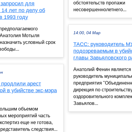
обстоятельств пропажи
 запросил для
несовершеннолетнего...
14 лет по делу об
в 1993 году
 предполагаемого
14:00, 04 Мар
 Анатолия Мотыля
назначить условный срок
ТАСС: руководитель М
ободы...
подозреваемым в убий
главы Завьяловского р
Анатолий Фенин является
юн
руководитель муниципаль
предприятия "Объединен
 продлили арест
дирекция по строительств
й в убийстве экс-мэра
оздоровительного комплек
Завьялов...
 большим объемом
ных мероприятий часть
кспертиз еще не готова,
редставитель следствия...