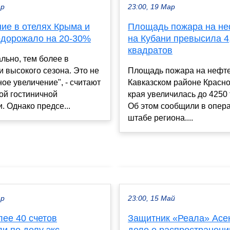
ар
23:00, 19 Мар
ие в отелях Крыма и
Площадь пожара на не
одорожало на 20-30%
на Кубани превысила 4
квадратов
льно, тем более в
 высокого сезона. Это не
Площадь пожара на нефте
ое увеличение", - считают
Кавказском районе Красн
ой гостиничной
края увеличилась до 4250 т
. Однако предсе...
Об этом сообщили в опер
штабе региона....
ар
23:00, 15 Май
лее 40 счетов
Защитник «Реала» Асе