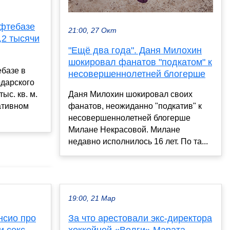
фтебазе
21:00, 27 Окт
,2 тысячи
"Ещё два года". Даня Милохин
шокировал фанатов "подкатом" к
базе в
несовершеннолетней блогерше
одарского
Даня Милохин шокировал своих
ыс. кв. м.
фанатов, неожиданно "подкатив" к
ативном
несовершеннолетней блогерше
Милане Некрасовой. Милане
недавно исполнилось 16 лет. По та...
19:00, 21 Мар
нсио про
За что арестовали экс-директора