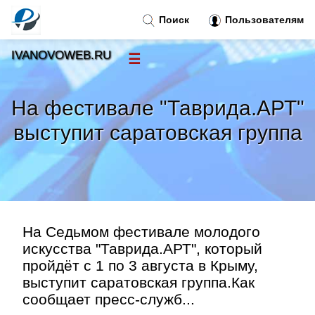
Поиск
Пользователям
IVANOVOWEB.RU
☰
Новости
»
На фестивале "Таврида.АРТ"
Тренды новостей
»
выступит саратовская группа
Рубрики
»
Правила
»
На Седьмом фестивале молодого
Контакт
»
искусства "Таврида.АРТ", который
пройдёт с 1 по 3 августа в Крыму,
выступит саратовская группа.Как
сообщает пресс-служб...