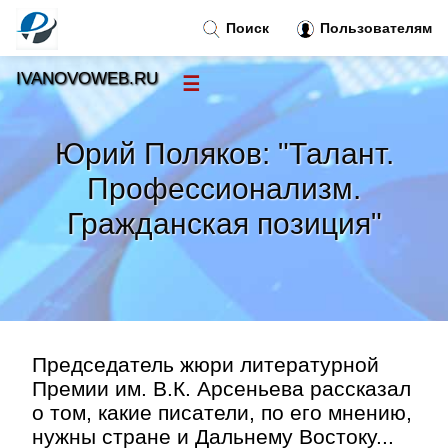
Поиск
Пользователям
IVANOVOWEB.RU
☰
Новости
»
Юрий Поляков: "Талант.
Тренды новостей
»
Профессионализм.
Гражданская позиция"
Рубрики
»
Правила
»
Контакт
»
Председатель жюри литературной
Премии им. В.К. Арсеньева рассказал
о том, какие писатели, по его мнению,
нужны стране и Дальнему Востоку...