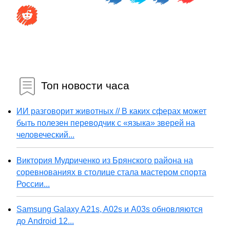
Топ новости часа
ИИ разговорит животных // В каких сферах может
быть полезен переводчик с «языка» зверей на
человеческий...
Виктория Мудриченко из Брянского района на
соревнованиях в столице стала мастером спорта
России...
Samsung Galaxy A21s, A02s и A03s обновляются
до Android 12...