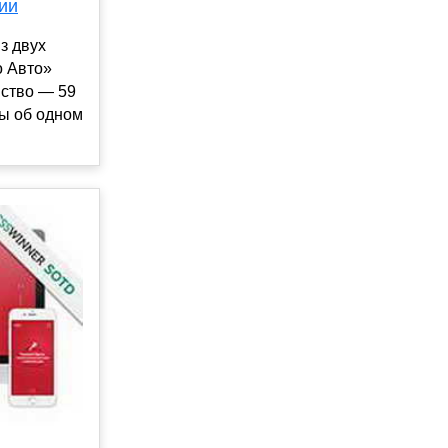
ии
з двух
о Авто»
нство — 59
бы об одном