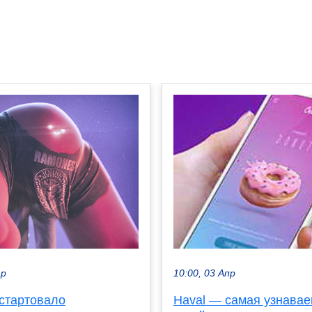
ар
10:00, 03 Апр
 стартовало
Haval — самая узнава