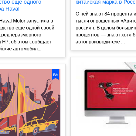
ство еще одного
китайская марка в Росс
а Haval
О ней знают 84 процента и
Haval Motor запустила в
тысяч опрошенных «Авит
одство еще одной своей
россиян. В целом больши
среднеразмерного
процентов — знают хотя 
 H7, об этом сообщает
автопроизводителе ...
йские автомобил...