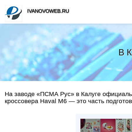
IVANOVOWEB.RU
В К
На заводе «ПСМА Рус» в Калуге официальн
кроссовера Haval M6 — это часть подготов