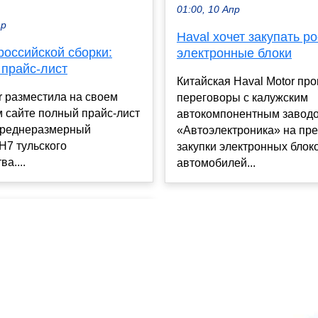
01:00, 10 Апр
ар
Haval хочет закупать р
российской сборки:
электронные блоки
 прайс-лист
Китайская Haval Motor пр
r разместила на своем
переговоры с калужским
 сайте полный прайс-лист
автокомпонентным завод
среднеразмерный
«Автоэлектроника» на пр
H7 тульского
закупки электронных блок
а....
автомобилей...