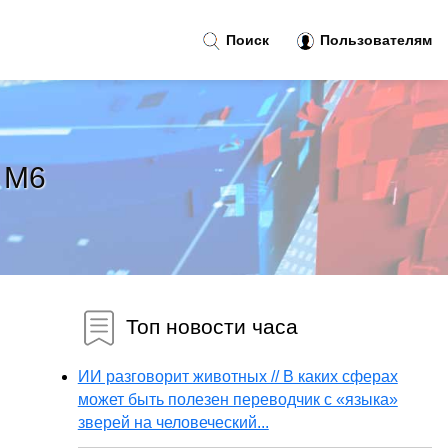
Поиск
Пользователям
l M6
Топ новости часа
ИИ разговорит животных // В каких сферах
может быть полезен переводчик с «языка»
зверей на человеческий...