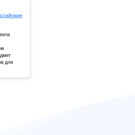
оссийские
овела
ом
едмет
ов для