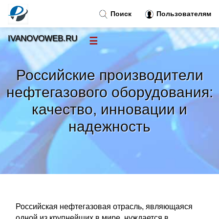
Поиск
Пользователям
IVANOVOWEB.RU
☰
Новости
»
Российские производители
Тренды новостей
»
нефтегазового оборудования:
качество, инновации и
Рубрики
»
надежность
Правила
»
Контакт
»
Российская нефтегазовая отрасль, являющаяся
одной из крупнейших в мире, нуждается в