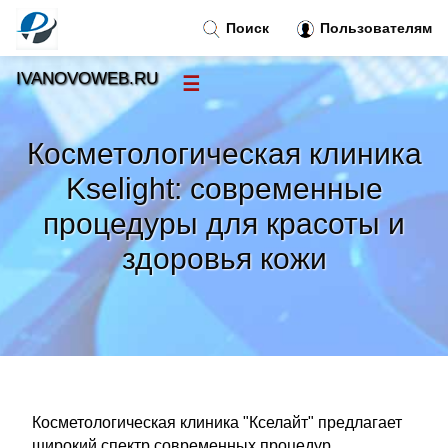
Поиск
Пользователям
IVANOVOWEB.RU
☰
Новости
»
Косметологическая клиника
Тренды новостей
»
Kselight: современные
процедуры для красоты и
Рубрики
»
здоровья кожи
Правила
»
Контакт
»
Косметологическая клиника "Кселайт" предлагает
широкий спектр современных процедур,