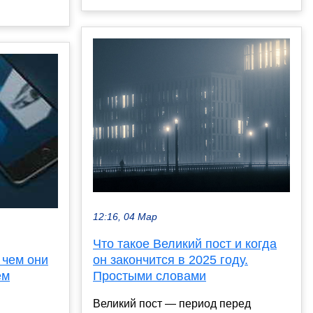
12:16, 04 Мар
Что такое Великий пост и когда
 чем они
он закончится в 2025 году.
ем
Простыми словами
Великий пост — период перед