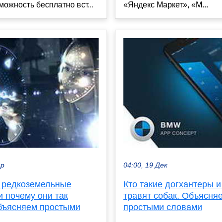
ожность бесплатно вст...
«Яндекс Маркет», «М...
ар
04:00, 19 Дек
е редкоземельные
Кто такие догхантеры и
 почему они так
травят собак. Объясня
бъясняем простыми
простыми словами