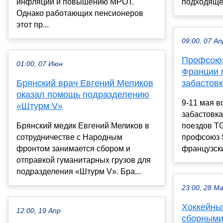
инфляции и повышению МРОТ.
подходящее
Однако работающих пенсионеров
этот пр...
09:00, 07 Ап
Профсоюз
01:00, 07 Июн
Франции 
Брянский врач Евгений Меликов
забастовк
оказал помощь подразделению
9-11 мая в
«Штурм V»
забастовка
Брянский медик Евгений Меликов в
поездов TG
сотрудничестве с Народным
профсоюз 
фронтом занимается сбором и
французски
отправкой гуманитарных грузов для
подразделения «Штурм V». Бра...
23:00, 28 М
Хоккейны
12:00, 19 Апр
сборными