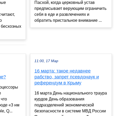
рые
Пасхой, когда церковный устав
предписывает верующим ограничить
считают,
себя в еде и развлечениях и
о
обратить пристальное внимание ...
 бесхозных
11:00, 17 Мар
16 марта: такое недавнее
не?
рабство, запрет псевдонаук и
референдум в Крыму
роцессоры
е
16 марта День национального траура
 что
курдов День образования
роде «3 нм
подразделений экономической
e, Q...
безопасности в системе МВД России