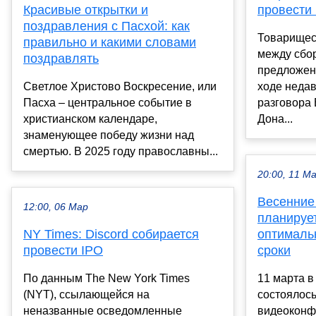
Красивые открытки и
провести
поздравления с Пасхой: как
Товарищес
правильно и какими словами
между сбо
поздравлять
предложени
Светлое Христово Воскресение, или
ходе неда
Пасха – центральное событие в
разговора
христианском календаре,
Дона...
знаменующее победу жизни над
смертью. В 2025 году православны...
20:00, 11 М
Весенние
12:00, 06 Мар
планируе
NY Times: Discord собирается
оптималь
провести IPO
сроки
По данным The New York Times
11 марта в
(NYT), ссылающейся на
состоялос
неназванные осведомленные
видеоконф