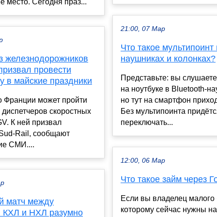
 место. Сегодня праз...
21:00, 07 Мар
р
Что такое мультипоинт 
 железнодорожников
наушниках и колонках?
призвал провести
Представьте: вы слушаете
у в майские праздники
на ноутбуке в Bluetooth-н
о Франции может пройти
но тут на смартфон приход
 диспетчеров скоростных
Без мультипоинта придёт
V. К ней призвал
переключать...
Sud-Rail, сообщают
е СМИ....
12:00, 06 Мар
Что такое займ через Г
ар
Если вы владелец малого 
й матч между
которому сейчас нужны н
 КХЛ и НХЛ разумно