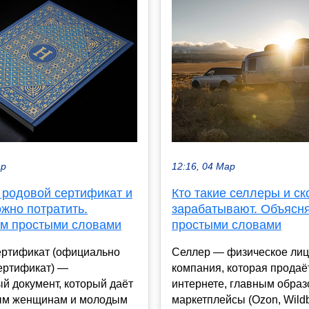
ар
12:16, 04 Мар
 родовой сертификат и
Кто такие селлеры и ск
ожно потратить.
зарабатывают. Объясн
м простыми словами
простыми словами
ертификат (официально
Селлер — физическое лиц
ертификат) —
компания, которая продаё
й документ, который даёт
интернете, главным образ
ым женщинам и молодым
маркетплейсы (Ozon, Wildb