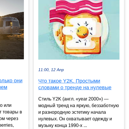
11:00, 12 Апр
олько они
Что такое Y2K. Простыми
яем
словами о тренде на нулевые
Стиль Y2K (англ. «year 2000») —
о или
модный тренд на яркую, беззаботную
т товары в
и разнородную эстетику начала
ом через
нулевых. Он охватывает одежду и
erries,
музыку конца 1990-х ...