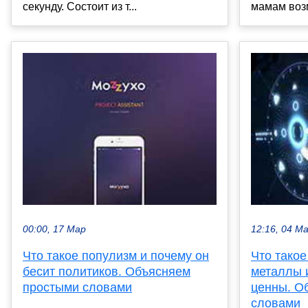
секунду. Состоит из т...
мамам возм
00:00, 17 Мар
12:16, 04 М
Что такое популизм и почему он
Что тако
бесит политиков. Объясняем
металлы и
простыми словами
ценны. О
словами