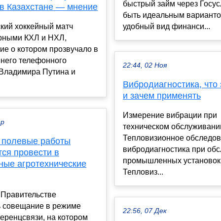
быстрый займ через Госус
 в Казахстане — мнение
быть идеальным варианто
кий хоккейный матч
удобный вид финанси...
рными КХЛ и НХЛ,
е о котором прозвучало в
внего телефонного
22:44, 02 Ноя
 Владимира Путина и
Вибродиагностика, что 
и зачем применять
Измерение вибрации при
ар
техническом обслуживани
Тепловизионное обследов
 полевые работы
вибродиагностика при об
тся провести в
промышленных установок
ные агротехнические
Тепловиз...
 Правительстве
ь совещание в режиме
22:56, 07 Дек
еренцсвязи, на котором