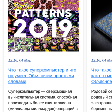
12:16, 04 Мар
12:16, 04 М
Что такое суперкомпьютер и что
Что такое
он умеет. Объясняем простыми
как его м
словами
Объясняе
Суперкомпьютер — сверхмощная
Родовой с
вычислительная система, способная
родовый с
производить более квинтиллиона
электронны
(миллиарда миллиардов) операций в
беременн