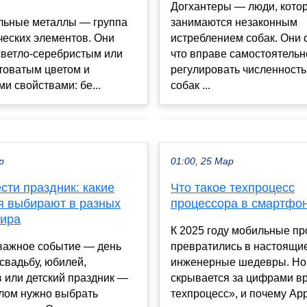
Догхантеры — люди, кото
льные металлы — группа
занимаются незаконным
ческих элементов. Они
истреблением собак. Они 
светло-серебристым или
что вправе самостоятельн
товатым цветом и
регулировать численность
и свойствами: бе...
собак ...
р
01:00, 25 Мар
сти праздник: какие
Что такое техпроцесс
я выбирают в разных
процессора в смартфо
мира
К 2025 году мобильные п
важное событие — день
превратились в настоящи
свадьбу, юбилей,
инженерные шедевры. Но
 или детский праздник —
скрывается за цифрами в
лом нужно выбрать
техпроцесс», и почему Appl