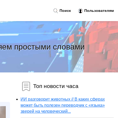
Поиск
Пользователям
няем простыми словами
Топ новости часа
ИИ разговорит животных // В каких сферах
может быть полезен переводчик с «языка»
зверей на человеческий...