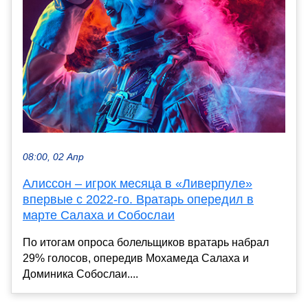
08:00, 02 Апр
Алиссон – игрок месяца в «Ливерпуле»
впервые с 2022-го. Вратарь опередил в
марте Салаха и Собослаи
По итогам опроса болельщиков вратарь набрал
29% голосов, опередив Мохамеда Салаха и
Доминика Собослаи....