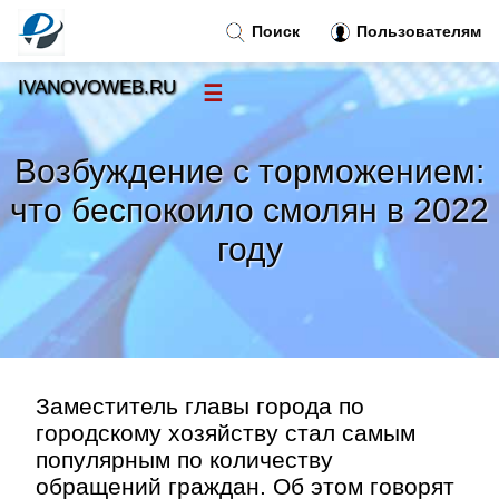
Поиск
Пользователям
IVANOVOWEB.RU
☰
Новости
»
Возбуждение с торможением:
Тренды новостей
»
что беспокоило смолян в 2022
году
Рубрики
»
Правила
»
Контакт
»
Заместитель главы города по
городскому хозяйству стал самым
популярным по количеству
обращений граждан. Об этом говорят