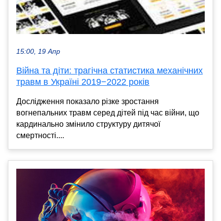
15:00, 19 Апр
Війна та діти: трагічна статистика механічних
травм в Україні 2019−2022 років
Дослідження показало різке зростання
вогнепальних травм серед дітей під час війни, що
кардинально змінило структуру дитячої
смертності....