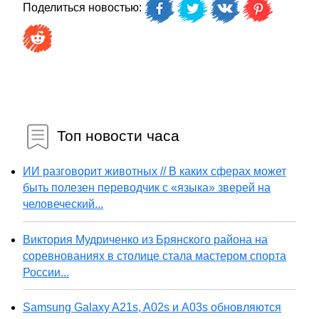
Поделиться новостью:
Топ новости часа
ИИ разговорит животных // В каких сферах может
быть полезен переводчик с «языка» зверей на
человеческий...
Виктория Мудриченко из Брянского района на
соревнованиях в столице стала мастером спорта
России...
Samsung Galaxy A21s, A02s и A03s обновляются