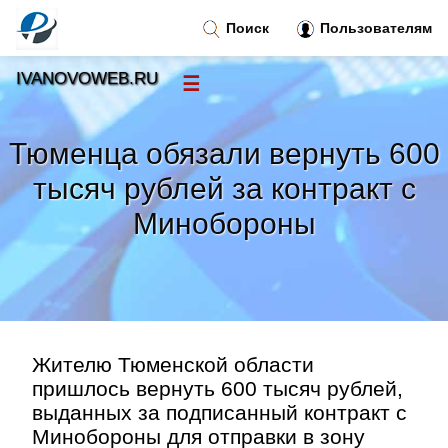
Поиск
Пользователям
IVANOVOWEB.RU
☰
Новости
»
Тюменца обязали вернуть 600
Тренды новостей
»
тысяч рублей за контракт с
Минобороны
Рубрики
»
Правила
»
Контакт
»
Жителю Тюменской области
пришлось вернуть 600 тысяч рублей,
выданных за подписанный контракт с
Минобороны для отправки в зону