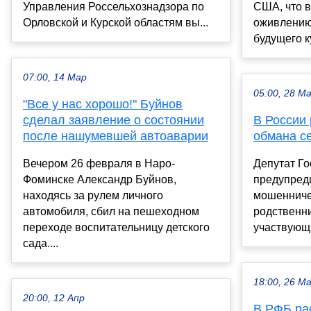
Управления Россельхознадзора по
США, что в
Орловской и Курской областям вы...
оживлению
будущего к
07:00, 14 Мар
05:00, 28 М
"Все у нас хорошо!" Буйнов
сделал заявление о состоянии
В России 
после нашумевшей автоаварии
обмана с
Вечером 26 февраля в Наро-
Депутат Г
Фоминске Александр Буйнов,
предупред
находясь за рулем личного
мошенниче
автомобиля, сбил на пешеходном
родственн
переходе воспитательницу детского
участвующи
сада....
18:00, 26 М
20:00, 12 Апр
В РФБ ра