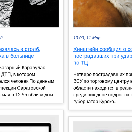
ай
13:00, 11 Мар
езалась в столб,
Хинштейн сообщил о с
ка в больнице
пострадавших при уда
по ТЦ
 Базарный Карабулак
 ДТП, в котором
Четверо пострадавших пр
ался человек.По данным
ВСУ по торговому центру 
спекции Саратовской
области находятся в реан
 мая в 12:55 вблизи дом...
среди них двое подростко
губернатор Курско...