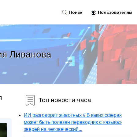
Поиск
Пользователям
ия Ливанова
я
Топ новости часа
ИИ разговорит животных // В каких сферах
может быть полезен переводчик с «языка»
зверей на человеческий...