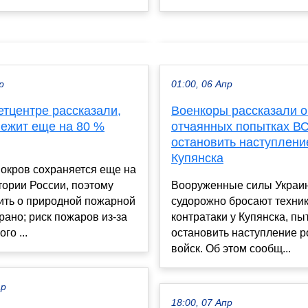
р
01:00, 06 Апр
етцентре рассказали,
Военкоры рассказали о
лежит еще на 80 %
отчаянных попытках В
остановить наступлени
Купянска
окров сохраняется еще на
ории России, поэтому
Вооруженные силы Украи
ить о природной пожарной
судорожно бросают техни
рано; риск пожаров из-за
контратаки у Купянска, пы
го ...
остановить наступление р
войск. Об этом сообщ...
ар
18:00, 07 Апр