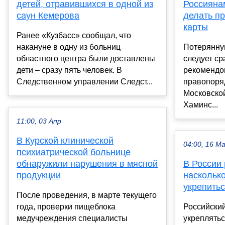
детей, отравившихся в одной из
Россиянам
саун Кемерова
делать пр
карты
Ранее «Кузбасс» сообщал, что
накануне в одну из больниц
Потерянну
областного центра были доставлены
следует ср
дети – сразу пять человек. В
рекомендо
Следственном управлении Следст...
правопоря
Московско
Хаминс...
11:00, 03 Апр
В Курской клинической
04:00, 16 М
психиатрической больнице
обнаружили нарушения в мясной
В России 
продукции
наскольк
укрепитьс
После проведения, в марте текущего
года, проверки пищеблока
Российский
медучреждения специалисты
укреплятьс