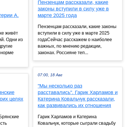
Пензенцам рассказали, какие
законы вступили в силу уже в
терии A.
марте 2025 года
Пензенцам рассказали, какие законы
ке живёт
вступили в силу уже в марте 2025
й. Одни из
годаСейчас расскажем о наиболее
другие
важных, по мнению редакции,
 норме
законах. Россияне теп...
07:00, 18 Авг
"Мы несколько раз
янские
расставались". Гарик Харламов и
воих целях
Катерина Ковальчук рассказали,
как развивались их отношения
Брянские
Гарик Харламов и Катерина
сть
Ковальчук, которые сыграли свадьбу