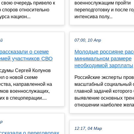
 свою очередь привело к
военнослужащим пройти
 споров относительно
переподготовку и после г
урса национ...
интенсива полу...
ай
07:00, 10 Апр
рассказали о схеме
Молодые россияне рас
емей участников СВО
минимальном размере
необходимой зарплаты
осдумы Сергей Колунов
ил о новой схеме
Российские эксперты про
ства, направленной на
масштабный социальный 
иков военнослужащих,
главной задачей которого
х в спецоперации....
выявление основных трен
отношении наиболее желан
ар
12:17, 04 Мар
ссказали о переговорах