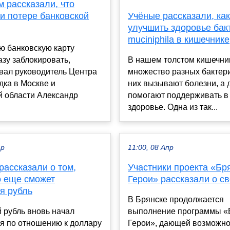
 рассказали, что
и потере банковской
Учёные рассказали, как
улучшить здоровье бак
muciniphila в кишечнике
ю банковскую карту
азу заблокировать,
В нашем толстом кишечни
вал руководитель Центра
множество разных бактери
дка в Москве и
них вызывают болезни, а 
й области Александр
помогают поддерживать в
здоровье. Одна из так...
ар
11:00, 08 Апр
рассказали о том,
Участники проекта «Бр
о еще сможет
Герои» рассказали о с
я рубль
В Брянске продолжается
 рубль вновь начал
выполнение программы «
я по отношению к доллару
Герои», дающей возможно