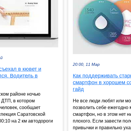
ай
20:00, 11 Мар
съехал в кювет и
ся. Водитель в
Как поддерживать ста
смартфон в хорошем с
гайд
ском районе ночью
 ДТП, в котором
Не все люди любят или мо
человек, сообщает
позволить себе ежегодно 
спекция Саратовской
смартфон, но в этом нет н
00:10 на 2 км автодороги
плохого. Если завести по
привычки и правильно уха