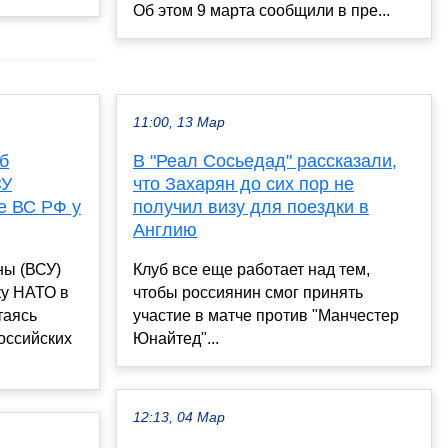
Об этом 9 марта сообщили в пре...
11:00, 13 Мар
б
В "Реал Сосьедад" рассказали,
СУ
что Захарян до сих пор не
е ВС РФ у
получил визу для поездки в
Англию
ны (ВСУ)
Клуб все еще работает над тем,
ку НАТО в
чтобы россиянин смог принять
таясь
участие в матче против "Манчестер
оссийских
Юнайтед"...
12:13, 04 Мар