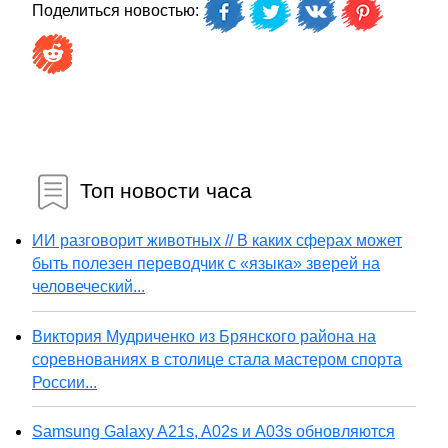
Поделиться новостью:
Топ новости часа
ИИ разговорит животных // В каких сферах может
быть полезен переводчик с «языка» зверей на
человеческий...
Виктория Мудриченко из Брянского района на
соревнованиях в столице стала мастером спорта
России...
Samsung Galaxy A21s, A02s и A03s обновляются