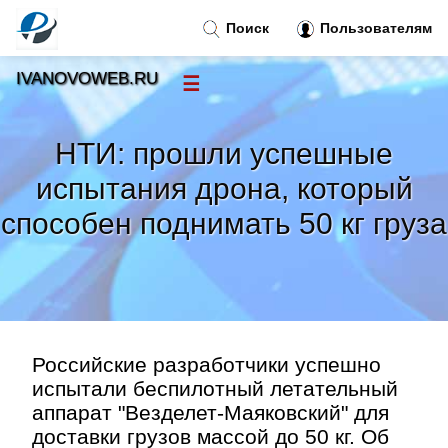
Поиск
Пользователям
IVANOVOWEB.RU
☰
Новости
»
НТИ: прошли успешные
Тренды новостей
»
испытания дрона, который
способен поднимать 50 кг груза
Рубрики
»
Правила
»
Контакт
»
Российские разработчики успешно
испытали беспилотный летательный
аппарат "Везделет-Маяковский" для
доставки грузов массой до 50 кг. Об