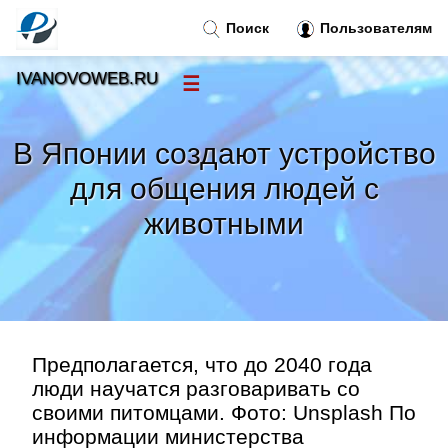
Поиск
Пользователям
IVANOVOWEB.RU
☰
Новости
»
В Японии создают устройство
Тренды новостей
»
для общения людей с
животными
Рубрики
»
Правила
»
Контакт
»
Предполагается, что до 2040 года
люди научатся разговаривать со
своими питомцами. Фото: Unsplash По
информации министерства