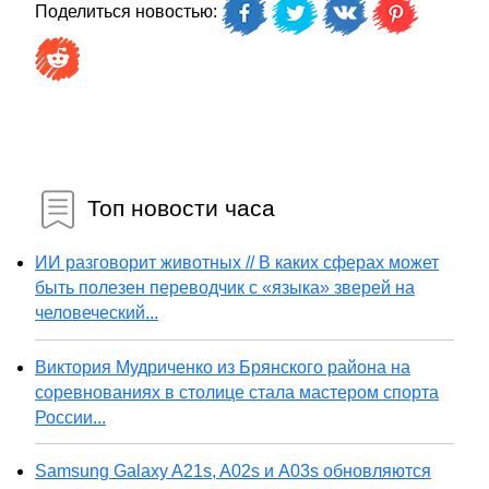
Поделиться новостью:
Топ новости часа
ИИ разговорит животных // В каких сферах может
быть полезен переводчик с «языка» зверей на
человеческий...
Виктория Мудриченко из Брянского района на
соревнованиях в столице стала мастером спорта
России...
Samsung Galaxy A21s, A02s и A03s обновляются