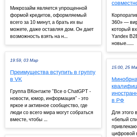
совместн
Микрозайм является упрощенной
формой кредитов, оформляемый
Корпорати
всего за 10 минут, а брать их вы
360» — ви
можете, даже оставляя дом. Он дает
который вх
возможность взять на н...
Yandex B2
новые......
19:59, 03 Мар
15:00, 25 М
Преимущества вступить в группу
в VK
Минобрнау
квалифи
Группа ВКонтакте "Все о ChatGPT -
иностран
новости, юмор, информация" - это
в РФ
яркое и активное сообщество, где
люди со всего мира могут собраться
Для этого 
вместе, чтобы ...
«белый спи
привлекающ
цифровой 