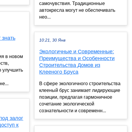
самочувствия. Традиционные
автокресла могут не обеспечивать
нео...
т знать
10:21, 30 Янв
Экологичные и Современные:
ия в новом
Преимущества и Особенности
ств,
Строительства Домов из
о улучшить
Клееного Бруса
е...
В сфере экологичного строительства
клееный брус занимает лидирующие
позиции, предлагая гармоничное
сочетание экологической
сознательности и современн...
под залог
оступ к