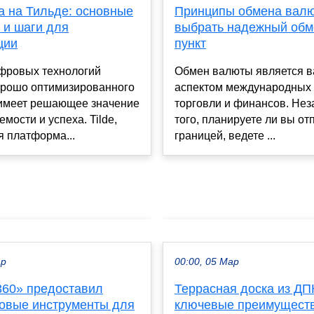
а на Тильде: основные
Принципы обмена валю
 и шаги для
выбрать надежный об
ции
пункт
ифровых технологий
Обмен валюты является 
орошо оптимизированного
аспектом международных 
 имеет решающее значение
торговли и финансов. Нез
емости и успеха. Tilde,
того, планируете ли вы отп
 платформа...
границей, ведете ...
ар
00:00, 05 Мар
360» предоставил
Террасная доска из ДП
новые инструменты для
ключевые преимущест