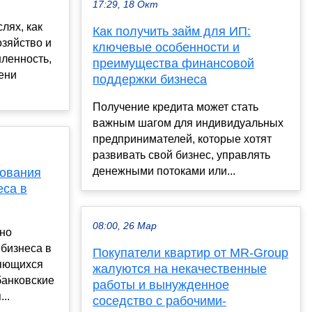
17:29, 18 Окт
лях, как
Как получить займ для ИП:
озяйство и
ключевые особенности и
ленность,
преимущества финансовой
пени
поддержки бизнеса
Получение кредита может стать
важным шагом для индивидуальных
предпринимателей, которые хотят
развивать свой бизнес, управлять
денежными потоками или...
ования
еса в
08:00, 26 Мар
ьно
бизнеса в
Покупатели квартир от MR-Group
яющихся
жалуются на некачественные
банковские
работы и вынужденное
..
соседство с рабочими-