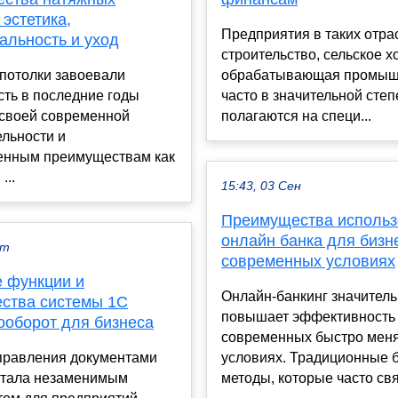
 эстетика,
Предприятия в таких отрас
альность и уход
строительство, сельское х
потолки завоевали
обрабатывающая промыш
ть в последние годы
часто в значительной сте
 своей современной
полагаются на специ...
льности и
енным преимуществам как
...
15:43, 03 Сен
Преимущества использ
онлайн банка для бизн
кт
современных условиях
 функции и
Онлайн-банкинг значител
ства системы 1С
повышает эффективность 
ооборот для бизнеса
современных быстро мен
правления документами
условиях. Традиционные 
стала незаменимым
методы, которые часто свя.