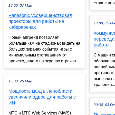
стране ино
16:00, 07 Мар
Panasonic усовершенствовал
проекторы для работы на
14:00, 25 М
кибераренах
Коммунал
Новый апгрейд позволяет
переведе
болельщикам на стадионах видеть на
работы
больших экранах события игры с
минимальным отставанием от
С машин с
происходящего на экранах игроков...
оборудован
аварийным
противого
вывезли н
15:00, 25 Мар
хранения...
Мощность ЦОД в Ленобласти
увеличили вдвое для работы с
ИИ
20:34, 03 О
МТС и МТС Web Services (MWS)
Преимуще