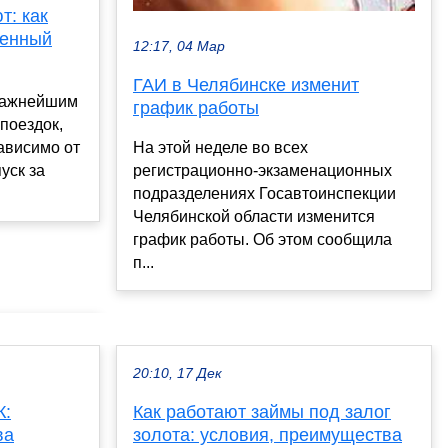
т: как
менный
12:17, 04 Мар
ГАИ в Челябинске изменит
важнейшим
график работы
поездок,
ависимо от
На этой неделе во всех
уск за
регистрационно-экзаменационных
подразделениях Госавтоинспекции
Челябинской области изменится
график работы. Об этом сообщила
п...
20:10, 17 Дек
К:
Как работают займы под залог
ва
золота: условия, преимущества