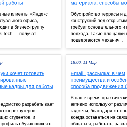
ой работы
материала, способы м
вные клиенты «Яндекс
Обустройство террасы и д
ртуального офиса,
конструкций под открыты
одит в бизнес-группу
требует основательного и
B Tech — получат
подхода. Такие площадки 
подвергаются механич...
ар
18:00, 11 Мар
ки хочет готовить
Еmail- рассылка: в чем
цированные
преимущества и особе
ные кадры для работы
способа продвижения 
В наше время практическ
ведомство разрабатывает
активно используют разл
сок» рекрутеров,
гаджеты, благодаря кото
их студентов, и
всегда оставаться на связ
профиль обучающихся в
общаться, работать, развл.