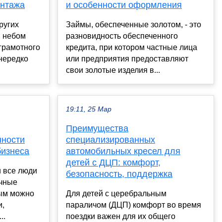
онтажа
и особенности оформления
ругих
Займы, обеспеченные золотом, - это
м небом
разновидность обеспеченного
 грамотного
кредита, при котором частные лица
нередко
или предприятия предоставляют
свои золотые изделия в...
19:11, 25 Мар
Преимущества
нности
специализированных
бизнеса
автомобильных кресел для
детей с ДЦП: комфорт,
и все люди
безопасность, поддержка
ичные
рым можно
Для детей с церебральным
и,
параличом (ДЦП) комфорт во время
..
поездки важен для их общего