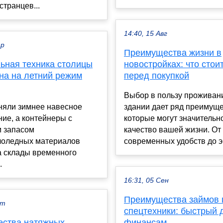
странцев...
14:40, 15 Авг
ар
Преимущества жизни в
ьная техника столицы
новостройках: что стои
на на летний режим
перед покупкой
Выбор в пользу проживан
няли зимнее навесное
здании дает ряд преимуще
ие, а контейнеры с
которые могут значительн
 запасом
качество вашей жизни. От
лоледных материалов
современных удобств до эн
а склады временного
.
16:31, 05 Сен
Преимущества займов 
кт
спецтехники: быстрый д
ства натяжных
финансам