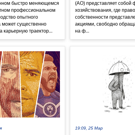
нном быстро меняющемся
(АО) представляет собой
нтном профессиональном
хозяйствования, где прав
водство опытного
собственности представл
а может существенно
акциями, свободно обра
а карьерную траектор...
на ф...
я
19:09, 25 Мар