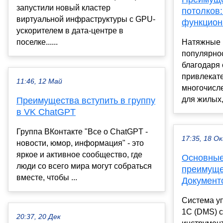
запустили новый кластер
потолков:
виртуальной инфраструктуры с GPU-
функцион
ускорителем в дата-центре в
поселке......
Натяжные 
популярнос
благодаря
привлекате
11:46, 12 Май
многочисл
для жилых, 
Преимущества вступить в группу
в VK ChatGPT
Группа ВКонтакте "Все о ChatGPT -
17:35, 18 О
новости, юмор, информация" - это
яркое и активное сообщество, где
Основные
люди со всего мира могут собраться
преимуще
вместе, чтобы ...
Документ
Система у
1С (DMS) 
20:37, 20 Дек