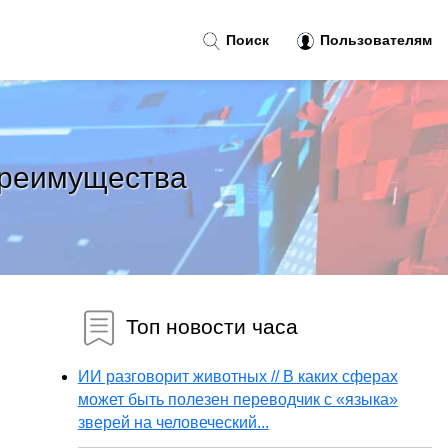
Поиск
Пользователям
 преимущества
Топ новости часа
ИИ разговорит животных // В каких сферах
может быть полезен переводчик с «языка»
зверей на человеческий...