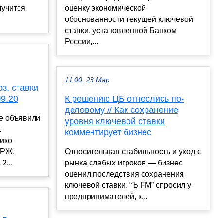
лучится
оценку экономической
обоснованности текущей ключевой
ставки, установленной Банком
России,...
11:00, 23 Мар
з, ставки
09.20
К решению ЦБ отнеслись по-
деловому // Как сохранение
е объявили
уровня ключевой ставки
а
комментирует бизнес
тико
 РЖ,
Относительная стабильность и уход с
2...
рынка слабых игроков — бизнес
оценил последствия сохранения
ключевой ставки. “Ъ FM” спросил у
предпринимателей, к...