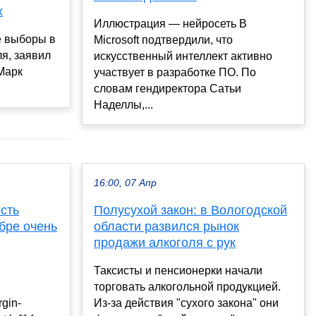
х
Иллюстрация — нейросеть В
е выборы в
Microsoft подтвердили, что
ля, заявил
искусственный интеллект активно
Марк
участвует в разработке ПО. По
словам гендиректора Сатьи
Наделлы,...
16:00, 07 Апр
сть
Полусухой закон: в Вологодской
бре очень
области развился рынок
продажи алкоголя с рук
Таксисты и пенсионерки начали
торговать алкогольной продукцией.
rgin-
Из-за действия "сухого закона" они