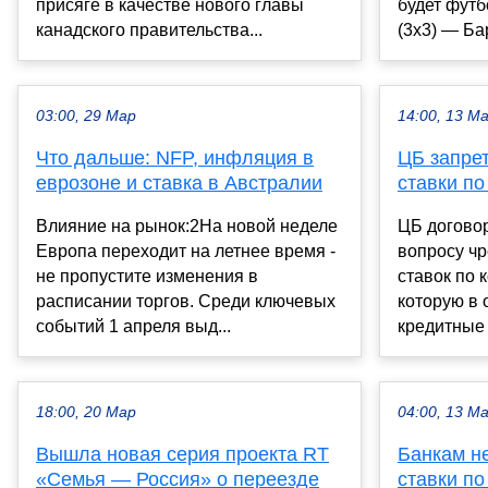
присяге в качестве нового главы
будет фут
канадского правительства...
(3х3) — Ба
03:00, 29 Мар
14:00, 13 М
Что дальше: NFP, инфляция в
ЦБ запре
еврозоне и ставка в Австралии
ставки по
Влияние на рынок:2На новой неделе
ЦБ договор
Европа переходит на летнее время -
вопросу ч
не пропустите изменения в
ставок по 
расписании торгов. Среди ключевых
которую в 
событий 1 апреля выд...
кредитные 
18:00, 20 Мар
04:00, 13 М
Вышла новая серия проекта RT
Банкам н
«Семья — Россия» о переезде
ставки по