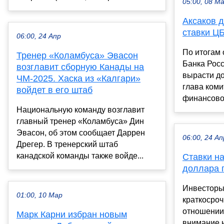
05:00, 08 М
Аксаков 
ставки ЦБ
06:00, 24 Апр
По итогам 
Тренер «Коламбуса» Эвасон
Банка Росс
возглавит сборную Канады на
вырасти до
ЧМ-2025. Хаска из «Калгари»
глава коми
войдет в его штаб
финансовом
Национальную команду возглавит
главный тренер «Коламбуса» Дин
Эвасон, об этом сообщает Даррен
06:00, 24 Ап
Дрегер. В тренерский штаб
канадской команды также войде...
Ставки на
доллара п
Инвесторы
01:00, 10 Мар
краткосроч
отношении 
Марк Карни избран новым
внимание 