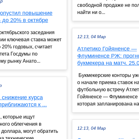
ар
свободной продаже не по
найти ни о...
допустил повышение
 до 20% в октябре
октябрьского заседания
12:13, 04 Мар
ии ключевая ставка может
 20% годовых, считает
Атлетико Гойяненсе —
тета Госдумы по
Флуминенсе РЖ: прогно
у рынку Анато...
букмекера на матч. 25.
Букмекерские конторы уж
о начале приема ставок н
р
футбольную встречу Атле
Гойяненсе — Флуминенсе
 снижение курса
которая запланирована на 
риближаются к ...
, которые ищут
ного облегчения в
12:13, 04 Мар
доллара, могут обратить
на технические