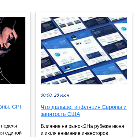
00:00, 28 Июн
оны, CPI
Что дальше: инфляция Европы и
занятость США
 неделя
Влияние на рынок:2На рубеже июня
ля единой
и июля внимание инвесторов