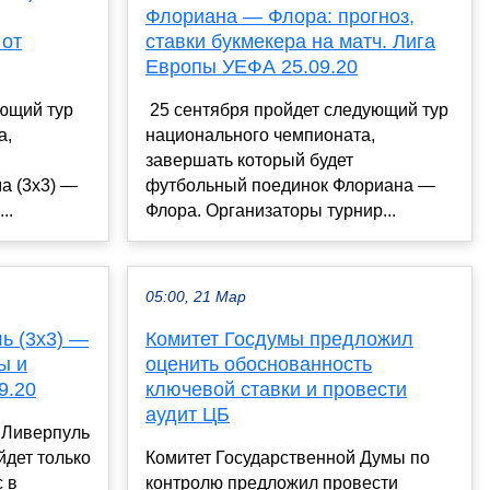
Флориана — Флора: прогноз,
 от
ставки букмекера на матч. Лига
Европы УЕФА 25.09.20
ующий тур
25 сентября пройдет следующий тур
а,
национального чемпионата,
завершать который будет
а (3х3) —
футбольный поединок Флориана —
..
Флора. Организаторы турнир...
05:00, 21 Мар
ь (3х3) —
Комитет Госдумы предложил
ы и
оценить обоснованность
9.20
ключевой ставки и провести
аудит ЦБ
 Ливерпуль
йдет только
Комитет Государственной Думы по
с в
контролю предложил провести