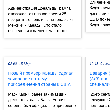
Влияние н
будет нас
Администрация Дональда Трампа
данными и
отказалась от планов ввести 25-
ЦБ.В поне
процентные пошлины на товары из
будет прик
Мексики и Канады. Это стало
очередным изменением в торго...
02:00, 15 Мар
12:13, 04 М
Новый премьер Канады сделал
Бавария 
заявление на тему
(3х3) про
присоединения страны к США
специалис
Марк Карни, ранее занимавший
25-го сент
должность главы Банка Англии,
следующий
сегодня был официально приведен к
чемпионат