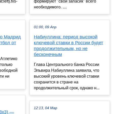
left}.fxs-
формируют "свой запасик" всего
необходимого. ....
01:00, 09 Апр
ко Мадрид
Набиуллина: период высокой
тбол от
ключевой ставки в России будет
продолжительным, но не
бесконечным
 Атлетико
только
Глава Центрального банка России
свободной
Эльвира Набиуллина заявила, что
ти ни
высокий уровень ключевой ставки
сохранится в стране на
продолжительный срок, однако н...
12:13, 04 Мар
(3х3) —