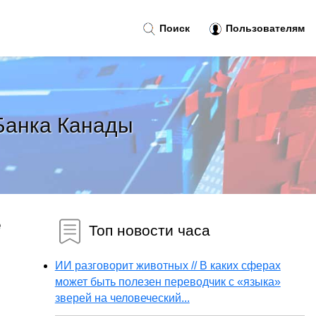
Поиск
Пользователям
Банка Канады
е
Топ новости часа
ИИ разговорит животных // В каких сферах
может быть полезен переводчик с «языка»
зверей на человеческий...