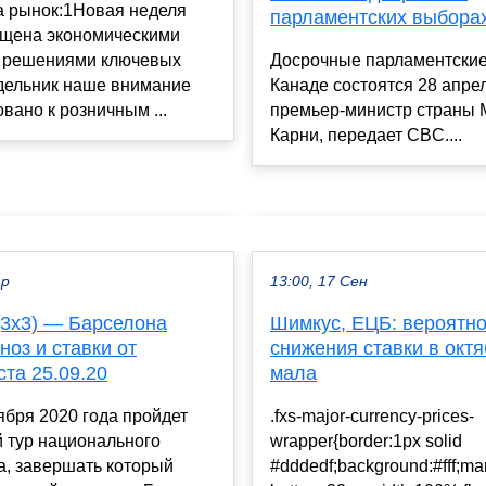
а рынок:1Новая неделя
парламентских выбора
ыщена экономическими
Досрочные парламентски
 решениями ключевых
Канаде состоятся 28 апре
дельник наше внимание
премьер-министр страны 
овано к розничным ...
Карни, передает CBC....
ар
13:00, 17 Сен
(3х3) — Барселона
Шимкус, ЕЦБ: вероятно
гноз и ставки от
снижения ставки в октя
та 25.09.20
мала
ября 2020 года пройдет
.fxs-major-currency-prices-
 тур национального
wrapper{border:1px solid
а, завершать который
#dddedf;background:#fff;ma