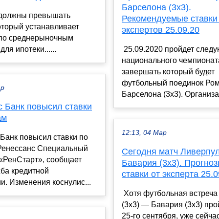
Барселона (3х3).
 должны превышать
Рекомендуемые ставки
оторый устанавливает
экспертов 25.09.20
 по среднерыночным
ля ипотеки......
25.09.2020 пройдет след
национального чемпионат
завершать который будет
футбольный поединок Ром
ар
Барселона (3х3). Организа.
с Банк повысил ставки
ам
12:13, 04 Мар
Банк повысил ставки по
Ренессанс Специальный
Сегодня матч Ливерпул
 «РенСтарт», сообщает
Бавария (3х3). Прогноз
жба кредитной
ставки от эксперта 25.0
и. Изменения коснулис...
Хотя футбольная встреча
(3х3) — Бавария (3х3) про
25-го сентября, уже сейча