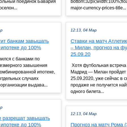
больный поединок Бавария
bottom:32px;width:100%;float:
рселон...
major-currency-prices-title...
ар
12:13, 04 Мар
тит банкам завышать
Ставки на матч Атлети
 ипотеке до 100%
– Милан, прогноз на фу
25.09.20
ился с банками по
резмерного завышения
Хотя футбольная встреча
комбинированной ипотеке,
Мадрид — Милан пройдет 
отдельных случаях
25.09.2020, уже сейчас в 
организации выдава...
продаже не получится най
одного билета...
ар
12:13, 04 Мар
е разрешат завышать
 ипотеке до 100%
Прогноз на матч Рома 