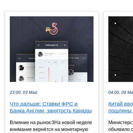
23:00, 03 Май
04:00, 09 М
Что дальше: Ставки ФРС и
Китай вв
Банка Англии, занятость Канады
пошлины 
Влияние на рынок:3На новой неделе
Министерст
внимание вернётся на монетарную
объявило 