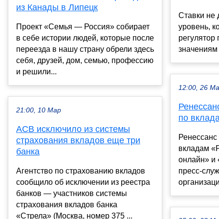
из Канады в Липецк
Ставки не
Проект «Семья — Россия» собирает
уровень, к
в себе истории людей, которые после
регулятор
переезда в нашу страну обрели здесь
значениям д
себя, друзей, дом, семью, профессию
и решили...
12:00, 26 М
Ренессан
21:00, 10 Мар
по вклад
АСВ исключило из системы
Ренессанс 
страхования вкладов еще три
вкладам «
банка
онлайн» и
Агентство по страхованию вкладов
пресс-слу
сообщило об исключении из реестра
организаци
банков — участников системы
страхования вкладов банка
«Стрела» (Москва, номер 375 ...