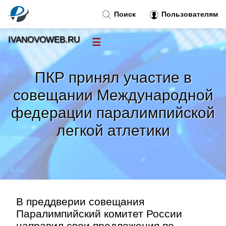
Поиск
Пользователям
IVANOVOWEB.RU
☰
Новости
»
ПКР принял участие в
Тренды новостей
»
совещании Международной
федерации паралимпийской
Рубрики
»
легкой атлетики
Правила
»
Контакт
»
В преддверии совещания
Паралимпийский комитет России
направил свои предложения по