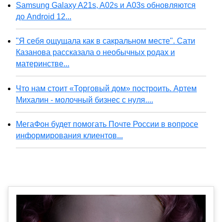
Samsung Galaxy A21s, A02s и A03s обновляются
до Android 12...
"Я себя ощущала как в сакральном месте". Сати
Казанова рассказала о необычных родах и
материнстве...
Что нам стоит «Торговый дом» построить. Артем
Михалин - молочный бизнес с нуля....
МегаФон будет помогать Почте России в вопросе
информирования клиентов...