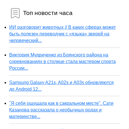
Топ новости часа
ИИ разговорит животных // В каких сферах может
быть полезен переводчик с «языка» зверей на
человеческий...
Виктория Мудриченко из Брянского района на
соревнованиях в столице стала мастером спорта
России...
Samsung Galaxy A21s, A02s и A03s обновляются
до Android 12...
"Я себя ощущала как в сакральном месте". Сати
Казанова рассказала о необычных родах и
материнстве...