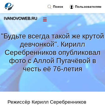
Поиск
Пользователям
IVANOVOWEB.RU
☰
Новости
»
"Будьте всегда такой же крутой
Тренды новостей
»
девчонкой". Кирилл
Серебренников опубликовал
Рубрики
»
фото с Аллой Пугачёвой в
Правила
честь её 76-летия
»
Контакт
»
Режиссёр Кирилл Серебренников