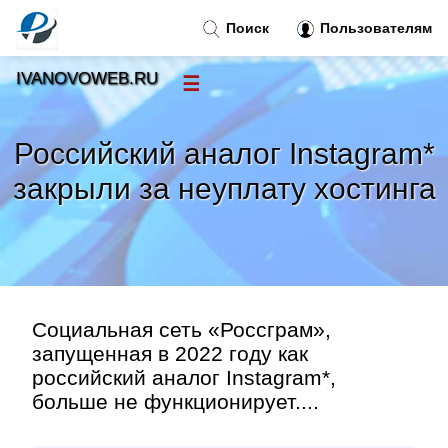
Поиск
Пользователям
IVANOVOWEB.RU
☰
Новости
»
Российский аналог Instagram*
Тренды новостей
»
закрыли за неуплату хостинга
Рубрики
»
Правила
»
Социальная сеть «Россграм»,
Контакт
»
запущенная в 2022 году как
российский аналог Instagram*,
больше не функционирует....