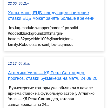
22:00, 30 Дек
Хольцманн, ЕЦБ: следующее снижение
ставки ЕЦБ может занять больше времени
.fxs-faq-module-wrapper{border:1px solid
#dddedf;background:#fff;margin-
bottom:32px;width:100%;float:left;font-
family:Roboto,sans-serif}.fxs-faq-modu...
12:13, 04 Мар
Атлетико Уила — КД Реал Сантандер:
прогноз, ставки букмекера на матч. 24.09.20
Букмекерские конторы уже объявили о начале
приема ставок на футбольную встречу Атлетико
Уила — КД Реал Сантандер, которая
запланирована на 24...