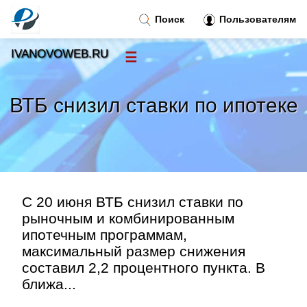
Поиск
Пользователям
IVANOVOWEB.RU
☰
Новости
»
ВТБ снизил ставки по ипотеке
Тренды новостей
»
Рубрики
»
Правила
»
С 20 июня ВТБ снизил ставки по
рыночным и комбинированным
ипотечным программам,
Контакт
»
максимальный размер снижения
составил 2,2 процентного пункта. В
ближа...