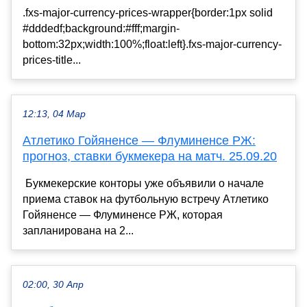
.fxs-major-currency-prices-wrapper{border:1px solid
#dddedf;background:#fff;margin-
bottom:32px;width:100%;float:left}.fxs-major-currency-
prices-title...
12:13, 04 Мар
Атлетико Гойяненсе — Флуминенсе РЖ:
прогноз, ставки букмекера на матч. 25.09.20
Букмекерские конторы уже объявили о начале
приема ставок на футбольную встречу Атлетико
Гойяненсе — Флуминенсе РЖ, которая
запланирована на 2...
02:00, 30 Апр