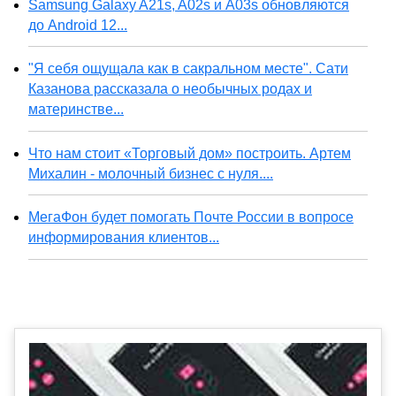
Samsung Galaxy A21s, A02s и A03s обновляются
до Android 12...
"Я себя ощущала как в сакральном месте". Сати
Казанова рассказала о необычных родах и
материнстве...
Что нам стоит «Торговый дом» построить. Артем
Михалин - молочный бизнес с нуля....
МегаФон будет помогать Почте России в вопросе
информирования клиентов...