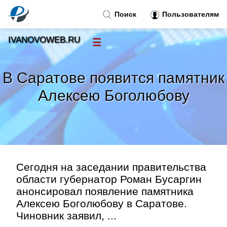
Поиск
Пользователям
IVANOVOWEB.RU
☰
Новости
»
В Саратове появится памятник
Тренды новостей
»
Алексею Боголюбову
Рубрики
»
Правила
»
Сегодня на заседании правительства
Контакт
»
области губернатор Роман Бусаргин
анонсировал появление памятника
Алексею Боголюбову в Саратове.
Чиновник заявил, ...