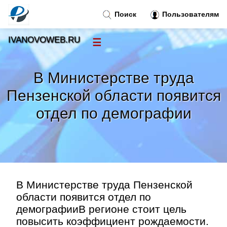
Поиск
Пользователям
IVANOVOWEB.RU
☰
Новости
»
В Министерстве труда
Тренды новостей
»
Пензенской области появится
отдел по демографии
Рубрики
»
Правила
»
Контакт
»
В Министерстве труда Пензенской
области появится отдел по
демографииВ регионе стоит цель
повысить коэффициент рождаемости.