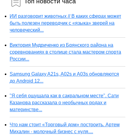
Топ новости часа
ИИ разговорит животных // В каких сферах может
быть полезен переводчик с «языка» зверей на
человеческий...
Виктория Мудриченко из Брянского района на
соревнованиях в столице стала мастером спорта
России...
Samsung Galaxy A21s, A02s и A03s обновляются
до Android 12...
"Я себя ощущала как в сакральном месте". Сати
Казанова рассказала о необычных родах и
материнстве...
Что нам стоит «Торговый дом» построить. Артем
Михалин - молочный бизнес с нуля....