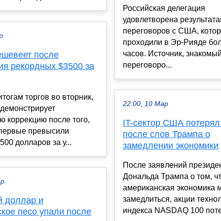
Российская делегация
удовлетворена результат
переговоров с США, кото
р
проходили в Эр-Рияде бо
часов. Источник, знакомы
ешевеет после
переговоро...
ия рекордных $3500 за
итогам торгов во вторник,
22:00, 10 Мар
 демонстрирует
 коррекцию после того,
IT-сектор США потерял
впервые превысили
после слов Трампа о
500 долларов за у...
замедлении экономики
После заявлений презид
Дональда Трампа о том, ч
ар
американская экономика 
замедлиться, акции техно
й доллар и
индекса NASDAQ 100 поте
ское песо упали после