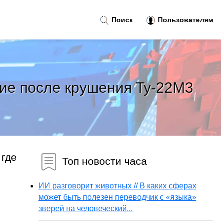
Поиск
Пользователям
ние после крушения Ту-22М3
 где
Топ новости часа
ИИ разговорит животных // В каких сферах
может быть полезен переводчик с «языка»
зверей на человеческий...