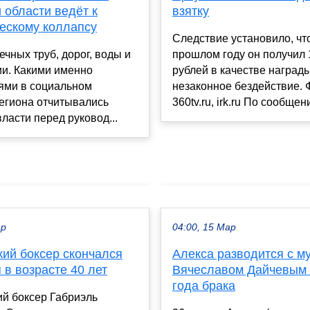
 области ведёт к
взятку
ческому коллапсу
Следствие установило, чт
ечных труб, дорог, воды и
прошлом году он получил 
ии. Какими именно
рублей в качестве награды
ями в социальном
незаконное бездействие. 
егиона отчитывались
360tv.ru, irk.ru По сообщени
власти перед руковод...
ар
04:00, 15 Мар
кий боксер скончался
Алекса разводится с м
 в возрасте 40 лет
Вячеславом Дайчевым
года брака
й боксер Габриэль