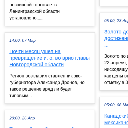
розничной торговле: в
Ленинградской области
установлено......
05:00, 23 Ап
Золото д
достижен
14:00, 07 Мар
...
Почти месяц ушел на
Золото по 
превращение и. о. во врио главы
22 апреля,
Новгородской области
нисходящую
Регион возглавил ставленник экс-
как цены 
губернатора Александр Дронов, но
отметку в 3
такое решение вряд ли будет
типовым...
05:00, 06 М
Канадски
20:00, 26 Апр
мексикан