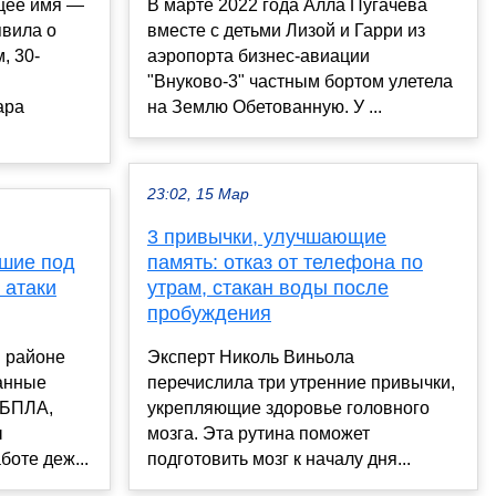
ящее имя —
В марте 2022 года Алла Пугачева
явила о
вместе с детьми Лизой и Гарри из
, 30-
аэропорта бизнес-авиации
"Внуково-3" частным бортом улетела
ара
на Землю Обетованную. У ...
23:02, 15 Мар
3 привычки, улучшающие
кшие под
память: отказ от телефона по
 атаки
утрам, стакан воды после
пробуждения
м районе
Эксперт Николь Виньола
ванные
перечислила три утренние привычки,
 БПЛА,
укрепляющие здоровье головного
ы
мозга. Эта рутина поможет
боте деж...
подготовить мозг к началу дня...