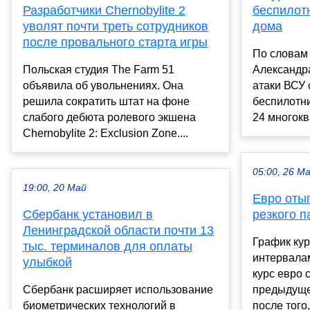
Разработчики Chernobylite 2
беспилот
уволят почти треть сотрудников
дома
после провального старта игры
По словам
Польская студия The Farm 51
Александра
объявила об увольнениях. Она
атаки ВСУ
решила сократить штат на фоне
беспилотн
слабого дебюта ролевого экшена
24 многокв
Chernobylite 2: Exclusion Zone....
05:00, 26 М
19:00, 20 Май
Евро оты
Сбербанк установил в
резкого па
Ленинградской области почти 13
График кур
тыс. терминалов для оплаты
интервалам
улыбкой
курс евро 
Сбербанк расширяет использование
предыдуще
биометрических технологий в
после того,