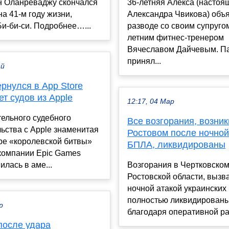
н Оланреваджу скончался
36-летняя Алекса (насто
на 41‑м году жизни,
Александра Чвикова) объ
и‑би‑си. Подробнее…...
разводе со своим супругом
летним фитнес-тренером
Вячеславом Дайчевым. П
принял...
ай
вернулся в App Store
ет судов из Apple
12:17, 04 Мар
ельного судебного
Все возгорания, возни
ьства с Apple знаменитая
Ростовом после ночной
ре «королевской битвы»
БПЛА, ликвидированы
т компании Epic Games
илась в аме...
Возгорания в Чертковско
Ростовской области, выз
ночной атакой украинских
полностью ликвидирован
р
благодаря оперативной ра
после удара