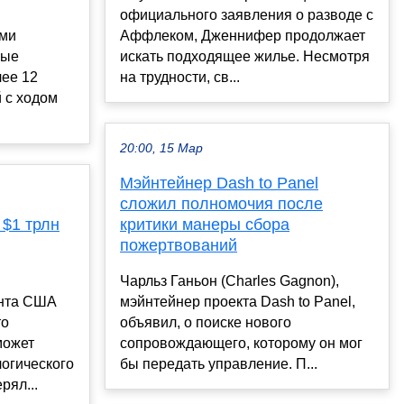
официального заявления о разводе с
ами
Аффлеком, Дженнифер продолжает
рые
искать подходящее жилье. Несмотря
лее 12
на трудности, св...
й с ходом
20:00, 15 Мар
Мэйнтейнер Dash to Panel
сложил полномочия после
 $1 трлн
критики манеры сбора
пожертвований
Чарльз Ганьон (Charles Gagnon),
ента США
мэйнтейнер проекта Dash to Panel,
то
объявил, о поиске нового
может
сопровождающего, которому он мог
логического
бы передать управление. П...
рял...