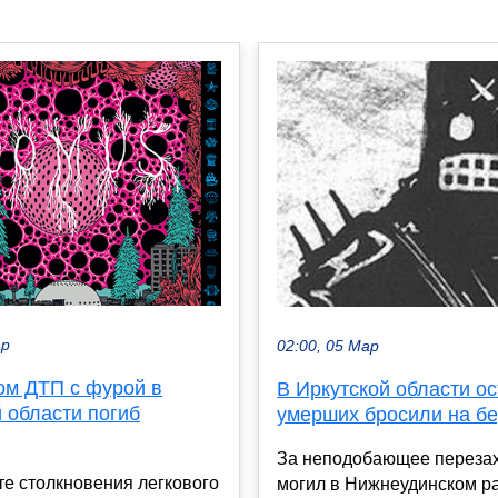
ар
02:00, 05 Мар
ом ДТП с фурой в
В Иркутской области ос
 области погиб
умерших бросили на бе
За неподобающее переза
те столкновения легкового
могил в Нижнеудинском р