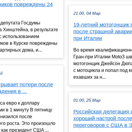
ников повреждены 24
21:00, 04 Мар
 депутата Госдумы
19-летний мотогонщик 
 Хинштейна, в результате
после страшной аварии
 с использованием
при Италии
иков в Курске повреждены
артирных дома, и...
Во время квалификационн
Гран-при Италии Moto3 ш
мотогонщик Джейсон Дюпа
с мотоцикла и попал под к
ай
ехавших за н...
грывает потери после
дения в ...
01:00, 25 Мар
са евро к доллару
и в 1 минуту В пятницу
Российская делегация 
снизился после
хороший настрой посл
го роста. Это произошло
переговоров с США в 
 как президент США ...