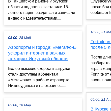
В Тайшетском районе Иркутской
Олувасегу
области подростки заставили 15-
после боя 
летнего парня раздеться и записали
сообщает Б
видео с издевательствами....
18:00, 21 М
08:00, 28 Май
Fortnite 
Аэропорты и города: «МегаФон»
после 5 л
ускорил интернет в важных
После длит
локациях Иркутской области
разбирател
Более высокие скорости загрузки
игра в жан
стали доступны абонентам
Fortnite о
«МегаФона» в районе аэропорта
вновь появ
Нижнеудинска и на окраине......
04:00, 21 Ап
05:00, 18 Мар
В Курске 