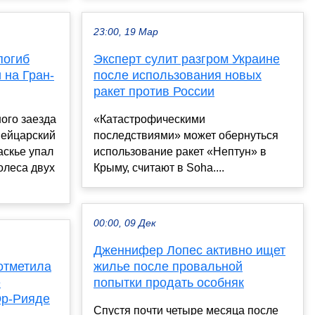
23:00, 19 Мар
погиб
Эксперт сулит разгром Украине
 на Гран-
после использования новых
ракет против России
ого заезда
«Катастрофическими
вейцарский
последствиями» может обернуться
скье упал
использование ракет «Нептун» в
олеса двух
Крыму, считают в Soha....
00:00, 09 Дек
Дженнифер Лопес активно ищет
отметила
жилье после провальной
е
попытки продать особняк
Эр-Рияде
Спустя почти четыре месяца после