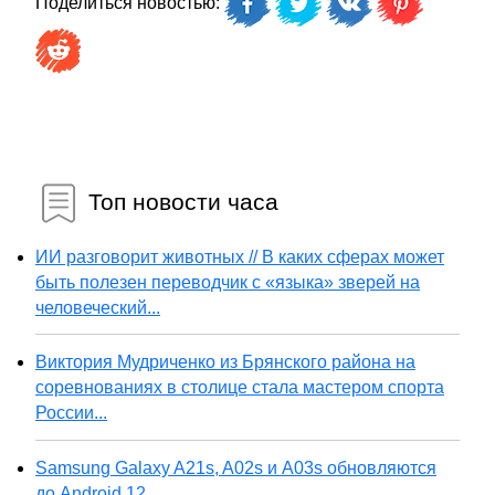
Поделиться новостью:
Топ новости часа
ИИ разговорит животных // В каких сферах может
быть полезен переводчик с «языка» зверей на
человеческий...
Виктория Мудриченко из Брянского района на
соревнованиях в столице стала мастером спорта
России...
Samsung Galaxy A21s, A02s и A03s обновляются
до Android 12...