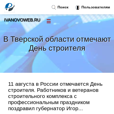
Поиск
Пользователям
IVANOVOWEB.RU
☰
Новости
»
В Тверской области отмечают
Тренды новостей
»
День строителя
Рубрики
»
Правила
»
11 августа в России отмечается День
Контакт
»
строителя. Работников и ветеранов
строительного комплекса с
профессиональным праздником
поздравил губернатор Игор...