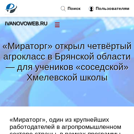
Поиск
Пользователям
IVANOVOWEB.RU
☰
Новости
»
«Мираторг» открыл четвёртый
Тренды новостей
»
агрокласс в Брянской области
— для учеников «соседской»
Рубрики
»
Хмелевской школы
Правила
»
Контакт
»
«Мираторг», один из крупнейших
работодателей в агропромышленном
секторе страны, в рамках программы