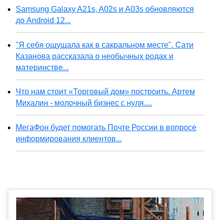
Samsung Galaxy A21s, A02s и A03s обновляются
до Android 12...
"Я себя ощущала как в сакральном месте". Сати
Казанова рассказала о необычных родах и
материнстве...
Что нам стоит «Торговый дом» построить. Артем
Михалин - молочный бизнес с нуля....
МегаФон будет помогать Почте России в вопросе
информирования клиентов...