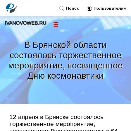
Поиск
Пользователям
IVANOVOWEB.RU
☰
Новости
»
В Брянской области
Тренды новостей
»
состоялось торжественное
мероприятие, посвященное
Рубрики
»
Дню космонавтики
Правила
»
Контакт
»
12 апреля в Брянске состоялось
торжественное мероприятие,
посвященное Дню космонавтики и 64-