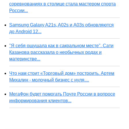
соревнованиях в столице стала мастером спорта
России...
Samsung Galaxy A21s, A02s и A03s обновляются
до Android 12...
"Я себя ощущала как в сакральном месте". Сати
Казанова рассказала о необычных родах и
материнстве...
Что нам стоит «Торговый дом» построить. Артем
Михалин - молочный бизнес с нуля....
МегаФон будет помогать Почте России в вопросе
информирования клиентов...