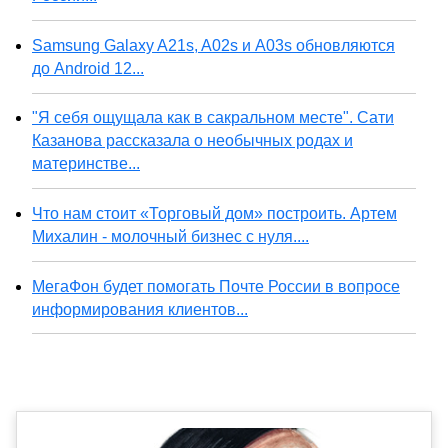
Samsung Galaxy A21s, A02s и A03s обновляются
до Android 12...
"Я себя ощущала как в сакральном месте". Сати
Казанова рассказала о необычных родах и
материнстве...
Что нам стоит «Торговый дом» построить. Артем
Михалин - молочный бизнес с нуля....
МегаФон будет помогать Почте России в вопросе
информирования клиентов...