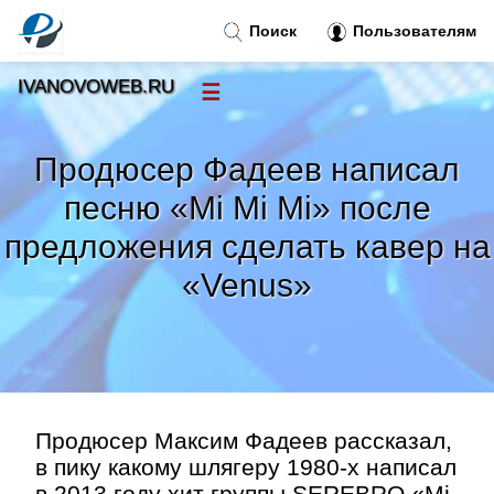
Поиск
Пользователям
IVANOVOWEB.RU
☰
Новости
»
Продюсер Фадеев написал
Тренды новостей
»
песню «Mi Mi Mi» после
предложения сделать кавер на
Рубрики
»
«Venus»
Правила
»
Контакт
»
Продюсер Максим Фадеев рассказал,
в пику какому шлягеру 1980-х написал
в 2013 году хит группы SEREBRO «Mi