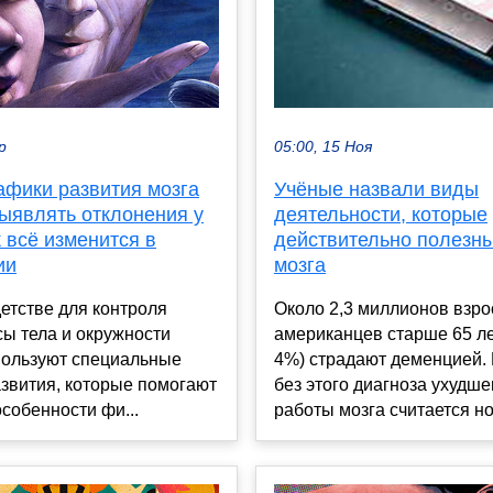
р
05:00, 15 Ноя
афики развития мозга
Учёные назвали виды
выявлять отклонения у
деятельности, которые
к всё изменится в
действительно полезн
ии
мозга
етстве для контроля
Около 2,3 миллионов взр
сы тела и окружности
американцев старше 65 ле
пользуют специальные
4%) страдают деменцией.
звития, которые помогают
без этого диагноза ухудш
собенности фи...
работы мозга считается нор