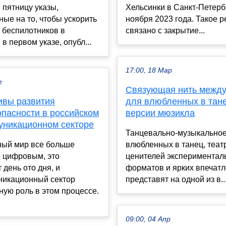
 пятницу указы,
Хельсинки в Санкт-Петерб
ые на то, чтобы ускорить
ноября 2023 года. Такое 
 беспилотников в
связано с закрытие...
 в первом указе, опубл...
17:00, 18 Мар
г
Связующая нить между
ивы развития
для влюбленных в тане
опасности в российском
версии мюзикла
уникационном секторе
Танцевально-музыкальное
ый мир все больше
влюбленных в танец, театр
я цифровым, это
ценителей экспериментал
 день ото дня, и
форматов и ярких впечат
никационный сектор
представят на одной из в..
ную роль в этом процессе.
09:00, 04 Апр