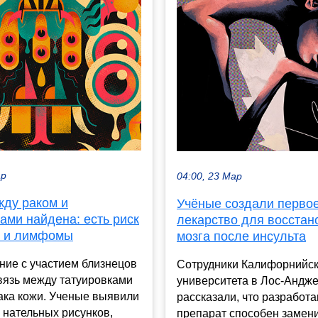
ар
04:00, 23 Мар
жду раком и
Учёные создали первое
ами найдена: есть риск
лекарство для восстан
и и лимфомы
мозга после инсульта
ние с участием близнецов
Сотрудники Калифорнийск
вязь между татуировками
университета в Лос-Андж
ака кожи. Ученые выявили
рассказали, что разработ
 нательных рисунков,
препарат способен замен