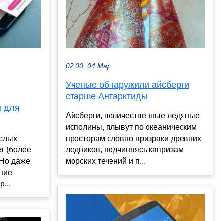
02:00, 04 Мар
Ученые обнаружили айсберги
старше Антарктиды
ы для
Айсберги, величественные ледяные
исполины, плывут по океаническим
просторам словно призраки древних
ослых
ледников, подчиняясь капризам
т (более
морских течений и п...
 Но даже
ение
...