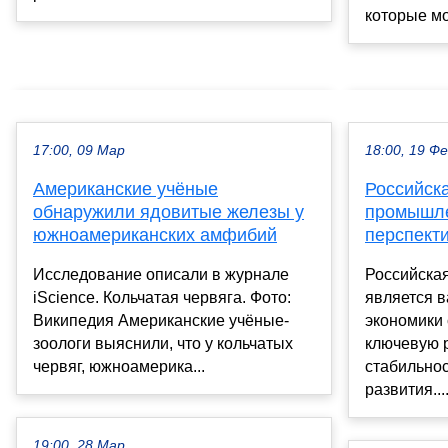
которые мог
17:00, 09 Мар
18:00, 19 Ф
Американские учёные
Российск
обнаружили ядовитые железы у
промышле
южноамериканских амфибий
перспект
Исследование описали в журнале
Российска
iScience. Кольчатая червяга. Фото:
является 
Википедия Американские учёные-
экономики
зоологи выяснили, что у кольчатых
ключевую 
червяг, южноамерика...
стабильнос
развития...
19:00, 28 Мар