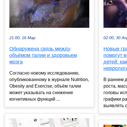
21:00, 16 Мар
02:00, 30 Ап
Обнаружена связь между
Новые гр
объёмом талии и здоровьем
помогут 
мозга
детей: ка
невролог
Согласно новому исследованию,
опубликованному в журнале Nutrition,
В раннем д
Obesity and Exercise, объём талии
роста, мас
может указывать на снижение
головы ис
когнитивных функций ...
графики ра
выявлять о