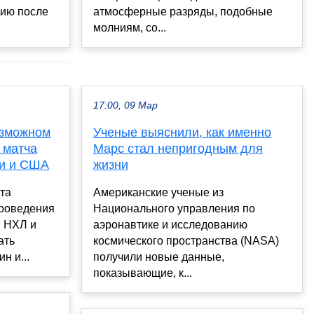
ию после
атмосферные разряды, подобные
молниям, со...
17:00, 09 Мар
озможном
Ученые выяснили, как именно
 матча
Марс стал непригодным для
ии и США
жизни
та
Американские ученые из
проведения
Национального управления по
в НХЛ и
аэронавтике и исследованию
ать
космического пространства (NASA)
н и...
получили новые данные,
показывающие, к...