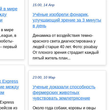
15:00, 14 Апр
й в мире
жду
Учёные изобрели фонарик,
ми
улучшающий зрение за 3 минуты
в день
 в мире
League, в
Динамика от воздействия темно-
роботы-
красного света диагностирована у
— первый
людей старше 40 лет. Фото: pixabay
От плохого зрения страдает каждый
пятый житель план...
23:00, 10 Мар
x Express
ие между
Ученые доказали способность
ом
фермерских животных
чувствовать землетрясение
Express
рейсов из
Около года собаки, коровы и овцы