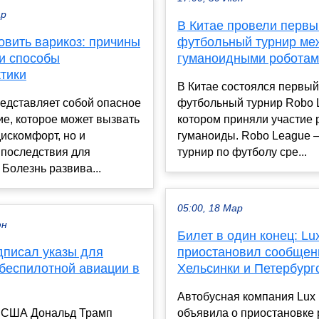
ар
В Китае провели первы
овить варикоз: причины
футбольный турнир ме
 и способы
гуманоидными робота
тики
В Китае состоялся первый
едставляет собой опасное
футбольный турнир Robo 
е, которое может вызвать
котором приняли участие 
дискомфорт, но и
гуманоиды. Robo League 
 последствия для
турнир по футболу сре...
 Болезнь развива...
05:00, 18 Мар
юн
Билет в один конец: Lu
дписал указы для
приостановил сообщен
 беспилотной авиации в
Хельсинки и Петербург
Автобусная компания Lux 
 США Дональд Трамп
объявила о приостановке 