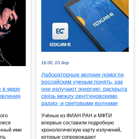
16:00, 03 Апр
Лабораторные молнии помогли
российским ученым понять, как
 в мире
они излучают энергию: раскрыта
овления
связь между рентгеновскими,
радио- и световыми волнами
ого
Учёные из ФИАН РАН и МФТИ
елесе
впервые составили подробную
анный ими
хронологическую карту излучений,
ить
которые сопровождают