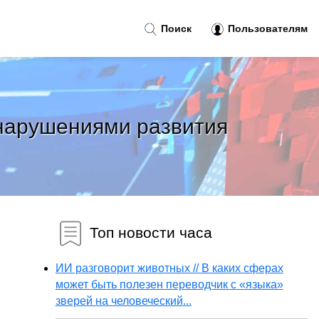
Поиск
Пользователям
нарушениями развития
Топ новости часа
ИИ разговорит животных // В каких сферах
может быть полезен переводчик с «языка»
зверей на человеческий...