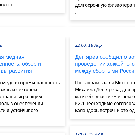
ут сп...
долгосрочную физиотерап
...
ев
22:00, 15 Апр
ая медная
Дегтярев сообщил о в
нность: обзор и
проведении хоккейного
ивы развития
между сборными Росс
я медная промышленность
По словам главы Минспор
важным сектором
Михаила Дегтярева, для 
 страны, играющим
матчей с участием игроко
роль в обеспечении
КХЛ необходимо согласов
ти и устойчивого
календарь встреч, и это оди
.
17:00, 30 Июн