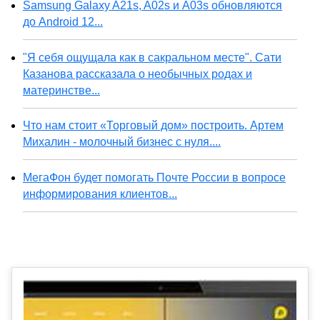
Samsung Galaxy A21s, A02s и A03s обновляются
до Android 12...
"Я себя ощущала как в сакральном месте". Сати
Казанова рассказала о необычных родах и
материнстве...
Что нам стоит «Торговый дом» построить. Артем
Михалин - молочный бизнес с нуля....
МегаФон будет помогать Почте России в вопросе
информирования клиентов...