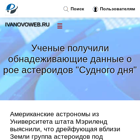
Поиск
Пользователям
IVANOVOWEB.RU
☰
Новости
»
Ученые получили
Тренды новостей
»
обнадеживающие данные о
рое астероидов "Судного дня"
Рубрики
»
Правила
»
Контакт
»
Американские астрономы из
Университета штата Мэриленд
выяснили, что дрейфующая вблизи
Земли группа астероидов под