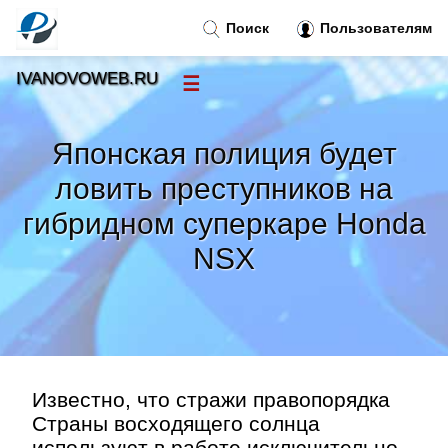
Поиск
Пользователям
IVANOVOWEB.RU
☰
Новости
»
Японская полиция будет
Тренды новостей
»
ловить преступников на
гибридном суперкаре Honda
Рубрики
»
NSX
Правила
»
Контакт
»
Известно, что стражи правопорядка
Страны восходящего солнца
используют в работе исключительно