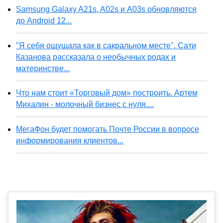
Samsung Galaxy A21s, A02s и A03s обновляются
до Android 12...
"Я себя ощущала как в сакральном месте". Сати
Казанова рассказала о необычных родах и
материнстве...
Что нам стоит «Торговый дом» построить. Артем
Михалин - молочный бизнес с нуля....
МегаФон будет помогать Почте России в вопросе
информирования клиентов...