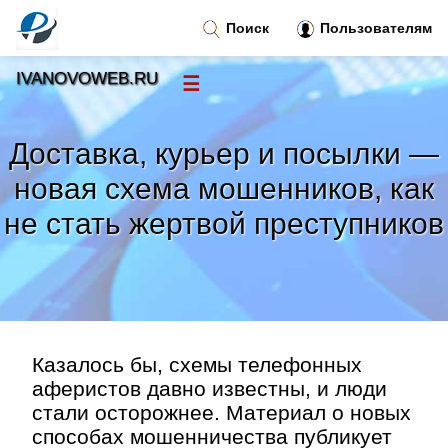
Поиск
Пользователям
IVANOVOWEB.RU
☰
Новости
»
Доставка, курьер и посылки —
Тренды новостей
»
новая схема мошенников, как
не стать жертвой преступников
Рубрики
»
Правила
»
Контакт
»
Казалось бы, схемы телефонных
аферистов давно известны, и люди
стали осторожнее. Материал о новых
способах мошенничества публикует