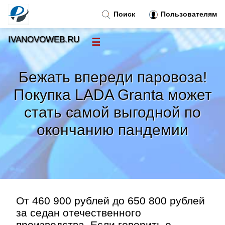
Поиск
Пользователям
IVANOVOWEB.RU
☰
Новости
»
Бежать впереди паровоза!
Тренды новостей
»
Покупка LADA Granta может
стать самой выгодной по
Рубрики
»
окончанию пандемии
Правила
»
Контакт
»
От 460 900 рублей до 650 800 рублей
за седан отечественного
производства. Если говорить о