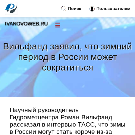
Поиск
Пользователям
IVANOVOWEB.RU
☰
Новости
»
Вильфанд заявил, что зимний
Тренды новостей
»
период в России может
сократиться
Рубрики
»
Правила
»
Контакт
»
Научный руководитель
Гидрометцентра Роман Вильфанд
рассказал в интервью ТАСС, что зимы
в России могут стать короче из-за