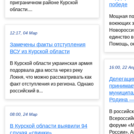
приграничном районе Курской
победе
области....
Мощная по
воюющих з
Новороссии
12:17, 04 Мар
единство в
Помощь, ок
Замечены факты отступления
ВСУ из Курской области
В Курской области украинская армия
16:00, 22 Ап
подорвала два моста через реку
Локня, что можно рассматривать как
Делегаци
факт отступления из региона. Однако
принимает
российский в...
муниципа
Родина —
В российск
08:00, 24 Мар
Всероссий
форуме «М
В Курской области выявили 94
России». А
случая «свинки»