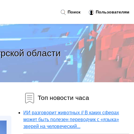
Поиск
Пользователям
урской области
Топ новости часа
ИИ разговорит животных // В каких сферах
может быть полезен переводчик с «языка»
зверей на человеческий...