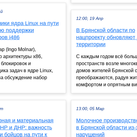
ай
12:00, 19 Апр
ики ядра Linux на пути
ию поддержки
В Брянской области по
ов i486
нацпроекту обновляют
территории
р (Ingo Molnar),
 архитектуры x86,
С каждым годом всё боль
 блокировок и
пространств возле много
ка задач в ядре Linux,
домов жителей Брянской 
на обсуждение набор
преображаются, радуя жи
комфортом и опрятным вид
кт
13:00, 05 Мар
рная и материальная
Молочное производств
НР и ДНР: важность
в Брянской области из-
 бойцов на пути к
нарушений