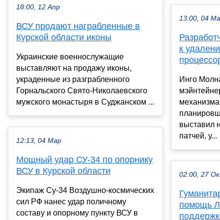
18:00, 12 Апр
13:00, 04 М
ВСУ продают награбленные в
Курской области иконы
Разработч
к удален
Украинские военнослужащие
процессор
выставляют на продажу иконы,
украденные из разграбленного
Инго Молна
Горнальского Свято-Николаевского
мэйнтейнер
мужского монастыря в Суджанском ...
механизма
планировщи
выставил 
патчей, у...
12:13, 04 Мар
Мощный удар СУ-34 по опорнику
ВСУ в Курской области
02:00, 27 О
Экипаж Су-34 Воздушно-космических
Гуманита
сил РФ нанес удар поличному
помощь Л
составу и опорному пункту ВСУ в
поддержки