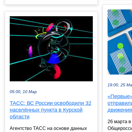
19:00, 25 М
05:00, 10 Мар
«Первые»
отправили
ТАСС: ВС России освободили 32
движения
населённых пункта в Курской
области
26 марта в
Общеросси
Агентство ТАСС на основе данных