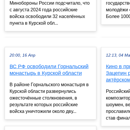
государств
Минобороны России подсчитало, что
молодёжи 
с августа 2024 года российские
Более 1000
войска освободили 32 населённых
пункта в Курской обл...
20:00, 16 Апр
12:13, 04 М
ВС РФ освободили Горнальский
Кино в пр
монастырь в Курской области
Зацепин 
актёрском
В районе Горнальского монастыря в
Курской области развернулись
Российский
ожесточённые столкновения, в
композитор
результате которых российские
шоумен, в
войска уничтожили около дву...
прославилс
став финал