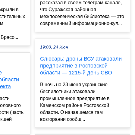
рассказал в своем телеграм-канале,
акрыли в
что Суражская районная
астительных
межпоселенческая библиотека — это
ом
современный информационно-кул...
Брасо...
19:00, 24 Июн
Слюсарь: дроны ВСУ атаковали
предприятие в Ростовской
е
области — 1215-й день СВО
области
В ночь на 23 июня украинские
екта
беспилотники атаковали
асти
промышленное предприятие в
головного
Каменском районе Ростовской
сти (часть
области. О начавшемся там
екшей
возгорании сообщ...