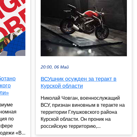
20:00, 06 Май
ботано
ВСУшник осужден за теракт в
кого
Курской области
ли»
Николай Човган, военнослужащий
зиуме
ВСУ, признан виновным в теракте на
ономная
территории Глушковского района
ция по
Курской области. Он проник на
сфере
российскую территорию,...
одежи «В...