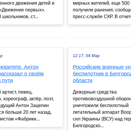
енного движения детей и
мирных жителей, еще 500 
«Движение первых».
получили ранения, сообщ
 школьников, ст...
пресс-службе СКР. В отчете
ар
12:17, 04 Мар
иоритете. Антон
Российские военные у
рассказал о своём
беспилотник в Белгоро
 пути
области
 артист, певец,
Дежурные средства
, хореограф, актёр, поэт,
противовоздушной оборо
едущий Антон Зацепин
уничтожили беспилотный
я больше 20 лет назад,
летательный аппарат Воо
истом «Фабрики...
сил Украины (ВСУ) над те
Белгородско...