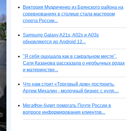
Виктория Мудриченко из Брянского района на
соревнованиях в столице стала мастером
спорта России...
Samsung Galaxy A21s, A02s и A03s
обновляются до Android 12...
"Я себя ощущала как в сакральном месте".
Сати Казанова рассказала о необычных родах
и материнстве...
Что нам стоит «Торговый дом» построить.
Артем Михалин - молочный бизнес с нуля....
МегаФон будет помогать Почте России в
вопросе информирования клиентов...