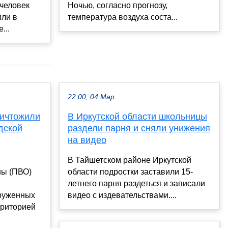
человек
Ночью, согласно прогнозу,
или в
температура воздуха соста...
...
22:00, 04 Мар
ничтожили
В Иркутской области школьницы
дской
раздели парня и сняли унижения
на видео
В Тайшетском районе Иркутской
ны (ПВО)
области подростки заставили 15-
летнего парня раздеться и записали
руженных
видео с издевательствами....
рриторией