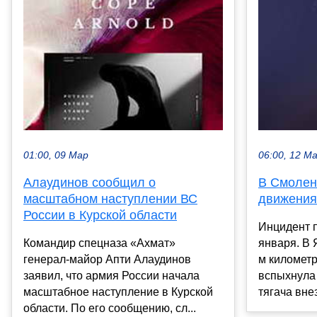
01:00, 09 Мар
06:00, 12 М
Алаудинов сообщил о
В Смолен
масштабном наступлении ВС
движения
России в Курской области
Инцидент п
Командир спецназа «Ахмат»
января. В 
генерал-майор Апти Алаудинов
м километр
заявил, что армия России начала
вспыхнула 
масштабное наступление в Курской
тягача внез
области. По его сообщению, сл...