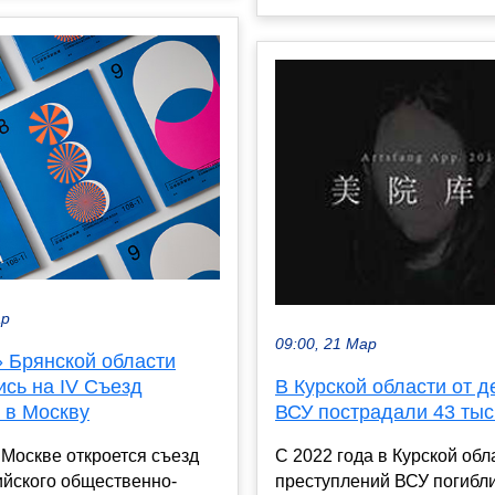
ар
09:00, 21 Мар
 Брянской области
сь на IV Съезд
В Курской области от д
 в Москву
ВСУ пострадали 43 тыс
 Москве откроется съезд
С 2022 года в Курской обл
йского общественно-
преступлений ВСУ погибл