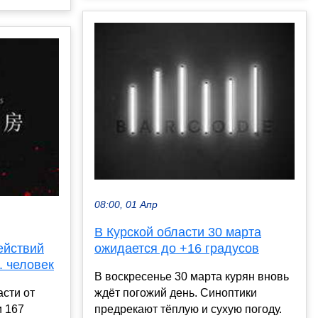
08:00, 01 Апр
В Курской области 30 марта
ействий
ожидается до +16 градусов
. человек
В воскресенье 30 марта курян вновь
асти от
ждёт погожий день. Синоптики
и 167
предрекают тёплую и сухую погоду.