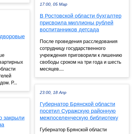
17:00, 05 Мар
В Ростовской области бухгалтер
присвоила миллионы рублей
воспитанников детсада
 дворовые
После проведения расследования
сотрудницу государственного
ше
учреждения приговорили к лишению
квартирных
свободы сроком на три года и шесть
области
месяцев....
телей
ом. Р...
23:00, 18 Апр
Губернатор Брянской области
посетил Суражскую районную
о закрыли
межпоселенческую библиотеку
за
Губернатор Брянской области