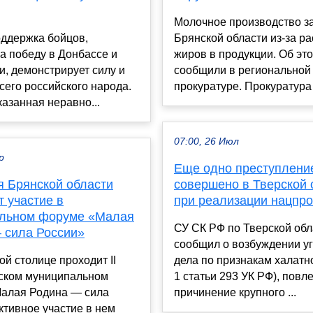
Молочное производство з
ддержка бойцов,
Брянской области из-за р
а победу в Донбассе и
жиров в продукции. Об эт
, демонстрирует силу и
сообщили в региональной
сего российского народа.
прокуратуре. Прокуратура 
азанная неравно...
07:00, 26 Июл
р
Еще одно преступлени
я Брянской области
совершено в Тверской 
 участие в
при реализации нацпро
льном форуме «Малая
СУ СК РФ по Тверской обл
 сила России»
сообщил о возбуждении у
ой столице проходит II
дела по признакам халатно
ском муниципальном
1 статьи 293 УК РФ), повл
алая Родина — сила
причинение крупного ...
ктивное участие в нем