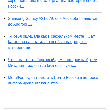
соревнованиях в столице стала мастером спорта
России...
Samsung Galaxy A21s, A02s и A03s обновляются
до Android 12...
"Я себя ощущала как в сакральном месте". Сати
Казанова рассказала о необычных родах и
материнстве...
Что нам стоит «Торговый дом» построить. Артем
Михалин - молочный бизнес с нуля....
МегаФон будет помогать Почте России в вопросе
информирования клиентов...