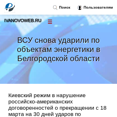
Поиск
Пользователям
IVANOVOWEB.RU
☰
Новости
»
ВСУ снова ударили по
Тренды новостей
»
объектам энергетики в
Белгородской области
Рубрики
»
Правила
»
Контакт
»
Киевский режим в нарушение
российско-американских
договоренностей о прекращении с 18
марта на 30 дней ударов по